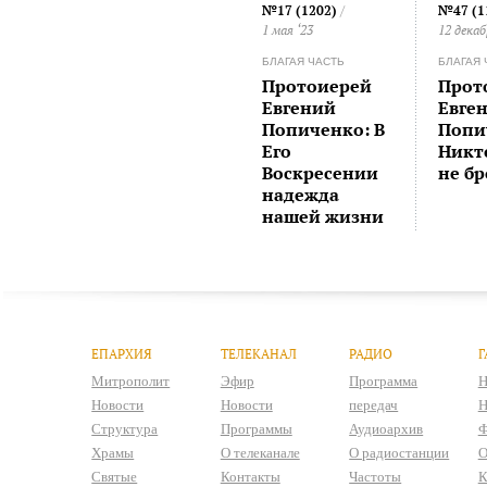
№17 (1202)
/
№47 (1
1 мая ‘23
12 декаб
БЛАГАЯ ЧАСТЬ
БЛАГАЯ 
Протоиерей
Прот
Евгений
Евге
Попиченко: В
Попи
Его
Никт
Воскресении
не б
надежда
нашей жизни
ЕПАРХИЯ
ТЕЛЕКАНАЛ
РАДИО
Г
Митрополит
Эфир
Программа
Н
Новости
Новости
передач
Н
Структура
Программы
Аудиоархив
Ф
Храмы
О телеканале
О радиостанции
О
Святые
Контакты
Частоты
К