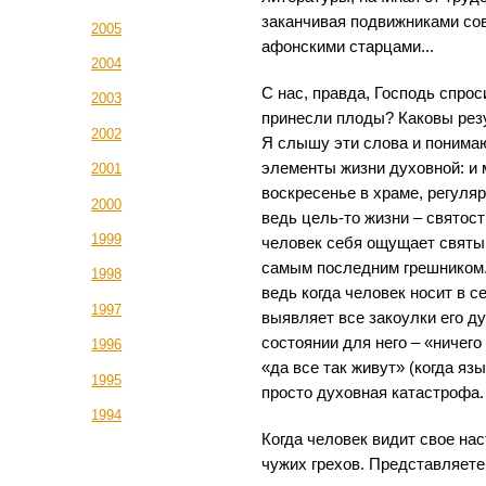
заканчивая подвижниками со
2005
афонскими старцами...
2004
С нас, правда, Господь спрос
2003
принесли плоды? Каковы рез
2002
Я слышу эти слова и понимаю,
элементы жизни духовной: и 
2001
воскресенье в храме, регуля
2000
ведь цель-то жизни – святост
1999
человек себя ощущает святым
самым последним грешником.
1998
ведь когда человек носит в с
1997
выявляет все закоулки его ду
состоянии для него – «ничего
1996
«да все так живут» (когда яз
1995
просто духовная катастрофа.
1994
Когда человек видит свое на
чужих грехов. Представляете