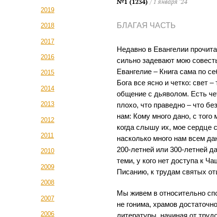
№1 (1234)
/ 1 января ‘24
2019
БЛАГАЯ ЧАСТЬ
2018
2017
Недавно в Евангелии прочита
2016
сильно задевают мою совесть
Евангелие – Книга сама по се
2015
Бога все ясно и четко: свет –
2014
общение с дьяволом. Есть чет
2013
плохо, что праведно – что б
нам: Кому много дано, с того 
2012
когда слышу их, мое сердце 
2011
насколько много нам всем да
200-летней или 300-летней д
2010
теми, у кого нет доступа к Ч
2009
Писанию, к трудам святых от
2008
Мы живем в относительно сп
2007
не гонима, храмов достаточно
2006
литературы, начиная от труд