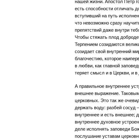
нашей жизни. Апостол Петр го
есть способности отличать до
вступивший на путь исполнен
что невозможно сразу научит
препятствий даже внутри теб
Чтобы стяжать плод добродет
Терпением созидаются велики
созидает свой внутренний ми
благочестию, которое наипе
в любви, как главной заповед
теряет смысл и в Церкви, и в
А правильное внутреннее уст
внешнее выражение. Таковым
церковных. Это так же очевид
держать воду: разбей сосуд –
внутреннее и есть внешнее; 
внутреннее духовное устроен
деле исполнять заповеди Бож
послушание уставам церковн