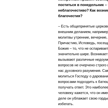
поститься в понедельник –
неблагочестиво? Как возн
благочестия?
– Есть общепринятые церков
внешним деланием, например
молитвы утренние, вечерние,
Причастию, Исповедь, посещ
Божия – то, что не оспаривае
значительно шире. Возникает
вызывают различные недоуме
вопросов не очерчено строго
нас духовного разумения. Са
молиться Господу о даровани
вопросами подходить к батюш
получать ответ. Это наиболее
человеку кажется, что он име
деле он ублажает свою горды
избегать.