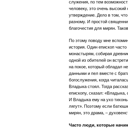
служения, по тем возможност
человеку, это очень высокий 
утверждение. Дело в том, что
разному. И простой священн
благочестия для мирян. Тако
По этому поводу мне вспомин
история. Один епископ часто
монастырям, собирая древни
одной из обителей он встрет
на покое, который обладал 
данными и пел вместе с брат
богослужения, когда читалась
Владыка стоял. Тогда расска
епископу, сказал: «Владыка,
И Владыка ему на ухо тихоньк
лягут». Поэтому если батюшк
мирян, это драма, – духовен
Часто люди, которые начи