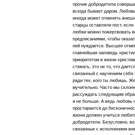
прочие добродетели совершаю
всегда бывает даром. Любов
иногда может отменять внеш
старцы оставляли пост, если 
любви можно пожертвовать 
предписаниями, чтобы оказат
ней нуждается. Высшее отмен
главнейшая заповедь христи
приоритетом в жизни христиа
стяжать, это не то, что даетс
связанный с научением себя
ради тех, кого ты любишь. Же
мучительно. Часто мы склон
рассуждать следующим образ
и не больше. А ведь любовь н
простирается до бесконечнос
жизни должен учиться любить
добродетели. Безусловно, в
связанные с исполнением вне