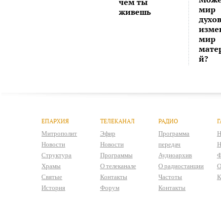
чем ты
мир
живешь
духо
изме
мир
мате
й?
ЕПАРХИЯ
ТЕЛЕКАНАЛ
РАДИО
Г
Митрополит
Эфир
Программа
Н
Новости
Новости
передач
Н
Структура
Программы
Аудиоархив
Ф
Храмы
О телеканале
О радиостанции
О
Святые
Контакты
Частоты
К
История
Форум
Контакты