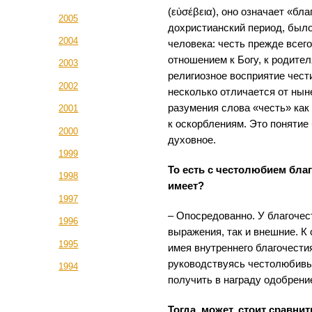
(εὐσέβεια), оно означает «бла
2005
дохристианский период, было
2004
человека: честь прежде все
отношением к Богу, к родител
2003
религиозное восприятие чест
2002
несколько отличается от нын
разумения слова «честь» как
2001
к оскорблениям. Это понятие 
2000
духовное.
1999
То есть с честолюбием бла
1998
имеет?
1997
– Опосредованно. У благочес
1996
выражения, так и внешние. К 
1995
имея внутреннего благочести
руководствуясь честолюбив
1994
получить в награду одобрен
Тогда, может, стоит сравни