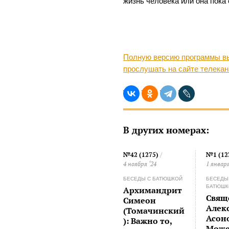
жизнь человека или она пока 
Полную версию программы вы
прослушать на сайте телека
В других номерах:
№42 (1275)
/
№1 (12
4 ноября ‘24
1 января
БЕСЕДЫ С БАТЮШКОЙ
БЕСЕДЫ
БАТЮШК
Архимандрит
Свящ
Симеон
Алек
(Томачинский
Асон
): Важно то,
Може