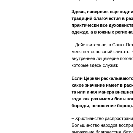
Здесь, наверное, еще подн
традиций благочестия в раз
практически все духовенств
одежде, а в южных регионах
– Действительно, в Санкт-Пет
меня нет оснований считать,
внутреннее лицемерие погол
которые здесь служат.
Если Церкви раскалываются
какое значение имеет в рас
та или иная манера внешне
года как раз имели большое
бороды, неношение бород
– Христианство распространи
Большинство народов воспри
выражение благочестия, безу