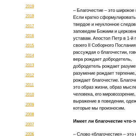
2019
– Благочестие – это широкое 
2018
Если кратко сформулировать,
твердое и неуклонное следо
2017
заповедям Божиим и церков
2016
уставам. Апостол Петр в 1-й 
своего II Cоборного Послания
2015
рассуждая о благочестии, гов
2014
вера рождает добродетель,
2013
добродетель рождает разуме
разумение рождает терпение,
2012
рождает благочестие. Благоч
2011
это образ жизни, образ мысл
человека, его мировоззрение
2010
выражение в поведении, одежд
2009
которые мы произносим.
2008
Имеет ли благочестие что-
2007
– Слово «благочестие» – это 
2006