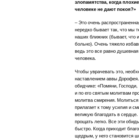
злопамятства, когда плохи
человеке не дают покоя?»
– Это очень распространенна
нередко бывает так, что мы 
наших ближних (бывает, что и
больно). Очень тяжело избав
ведь это все равно душевная
человека.
Чтобы уврачевать это, необх
наставлением аввы Дорофея.
обидчике: «Помяни, Господи, 
и по его святым молитвам пр
молитва смирения. Молиться 
прилагает к тому усилия и см
великую благодать в сердце. 
прощать легко. Все эти обид
быстро. Когда приходит благ
щедрым, у него становится ш