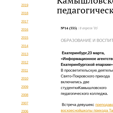
Камышловск
2019
педагогичес
2018
2017
№14 (335)
/ 8 апреля ‘05
2016
2015
ОБРАЗОВАНИЕ И ВОСПИ
2014
Екатеринбург,23 марта,
2013
«Информационное агентств
2012
Екатеринбургской епархии»
В просветительскую деятель
2011
Свято-Покровского прихода
2010
включились две
2009
студенткиКамышловского
педагогического колледжа.
2008
2007
Встреча девушекс
преподав
воскреснойшколы прихода Т
2006