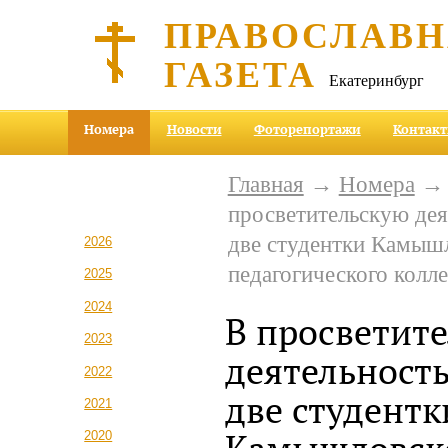
ПРАВОСЛАВ
ГАЗЕТА
Екатеринбург
Номера
Новости
Фоторепортажи
Контак
Главная
→
Номера
просветительскую дея
две студентки Камыш
2026
педагогического колл
2025
2024
В просветит
2023
деятельност
2022
две студентк
2021
2020