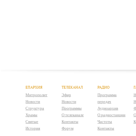
ЕПАРХИЯ
ТЕЛЕКАНАЛ
РАДИО
Г
Митрополит
Эфир
Программа
Н
Новости
Новости
передач
Н
Структура
Программы
Аудиоархив
Ф
Храмы
О телеканале
О радиостанции
О
Святые
Контакты
Частоты
К
История
Форум
Контакты