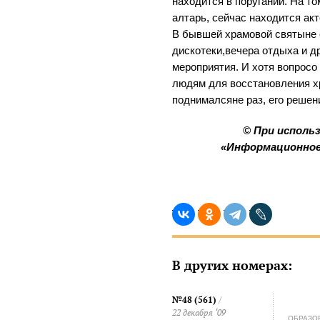
находится в поругании. На т
алтарь, сейчас находится ак
В бывшей храмовой святыне 
дискотеки,вечера отдыха и д
мероприятия. И хотя вопрос
людям для восстановления 
поднималсяне раз, его решен
© При исполь
«Информационное
В других номерах:
№48 (561)
/
22 декабря ‘09
ОБРАЗО