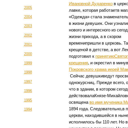
Ивановной Дударенко
в церк
2005
лавке, которая работаетв маг
«Одежда» стала знаменател
2004
в жизни девушек. Они узнали
2003
нового и интересного из сего
2002
жизни прихода, а в скором
временипришли в церковь. Т
2001
крещеной в детстве, а вот Ле
2000
подготовил к
принятиюСвятог
крещения
, и окрестил в мин
1999
Покровского храма иерей Ма
1998
Сейчас девушкиведут просве
1997
однокурсниц. Прежде всего, 
что в здании, в котором сег
1996
действовалаКнязе-Михайловс
1995
освящена
во имя мученика М
1894 года. Следовательно,в
1994
церкви, находившейся в нын
исполнилось бы 110 лет. Но 