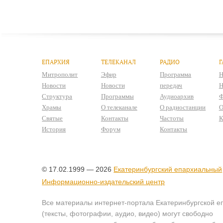
ЕПАРХИЯ
ТЕЛЕКАНАЛ
РАДИО
Г
Митрополит
Эфир
Программа
Н
Новости
Новости
передач
Н
Структура
Программы
Аудиоархив
Ф
Храмы
О телеканале
О радиостанции
О
Святые
Контакты
Частоты
К
История
Форум
Контакты
© 17.02.1999 — 2026
Екатеринбургский епархиальный
Информационно-издательский центр
Все материалы интернет-портала Екатеринбургской е
(тексты, фотографии, аудио, видео) могут свободно