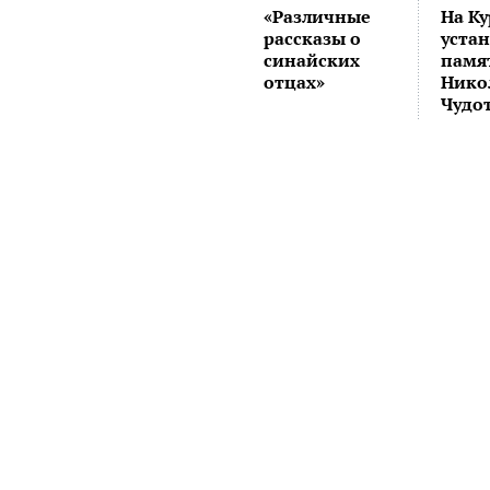
«Различные
На К
рассказы о
уста
синайских
памя
отцах»
Нико
Чудо