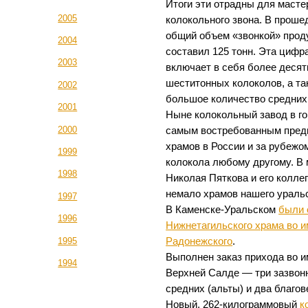
Итоги эти отрадны для масте
2005
колокольного звона. В проше
общий объем «звонкой» прод
2004
составил 125 тонн. Эта цифр
2003
включает в себя более десятк
шеститонных колоколов, а та
2002
большое количество средних
2001
Ныне колокольный завод в г
2000
самым востребованным предп
храмов в России и за рубежо
1999
колокола любому другому. В
1998
Николая Пяткова и его колле
немало храмов нашего уральс
1997
В Каменске-Уральском
были 
1996
Нижнетагильского храма во и
Радонежского
.
1995
Выполнен заказ прихода во и
1994
Верхней Салде — три зазвонн
средних (альты) и два благов
Новый, 262-килограммовый
к