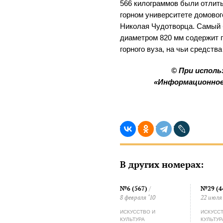
566 килограммов были отлит
горном университете домовог
Николая Чудотворца. Самый 
диаметром 820 мм содержит 
горного вуза, на чьи средства
© При исполь
«Информационное
В других номерах:
№6 (567)
/
№29 (4
8 февраля ‘10
22 июля 
ИСКУССТВО И
ИСКУСС
КУЛЬТУРА
КУЛЬТУР