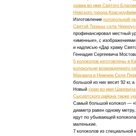
храма во имя Святого Благов
Невского города Красноуфим
Изготовление
колокольной «м
Святой Троицы села Черноус
профинансировал местный ур
«именные», с изображениями
и надписью «Дар храму Свят
Геннадия Сергеевича Мостов
5 колоколов изготовлены в К
колокольни возрожденного хр
Михаила в Нижнем Селе Перв
большой из них весит 92 кг, а
Новый
храм во имя Царевича
Сысертского района также ук
Самый большой колокол — «Бл
диаметр равен одному метру, 
идут по убывающей колокола в
маленькие.
7 колоколов из специальной