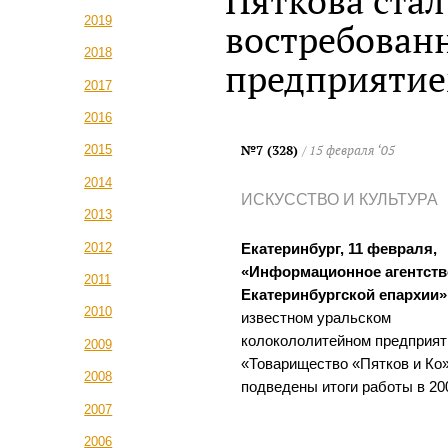
Пяткова ста
2019
востребован
2018
предприятие
2017
2016
№7 (328)
/ 15 февраля ‘05
2015
2014
ИСКУССТВО И КУЛЬТУРА
2013
2012
Екатеринбург, 11 февраля,
«Информационное агентств
2011
Екатеринбургской епархии»
2010
известном уральском
колокололитейном предприят
2009
«Товарищество «Пятков и Ко
2008
подведены итоги работы в 200
2007
2006