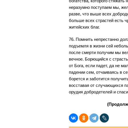
богатства, которого стяжать 
неразумно поступаем мы, жел
разве, что выше всех доброд
больше всех страстей есть ч
житейских благ.
76. Помнить непрестанно до
подъемля в жизни сей небол
после смерти получим мы ве
вечное. Борющийся с страст
от Бога, если падет, да не м
падении сем, отчаиваясь в се
борется и заботится получит
восставая от случающихся п
орудия добродетелей и спас
(Продолж