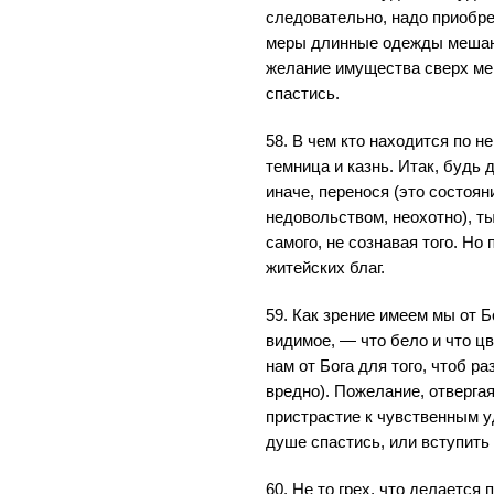
следовательно, надо приобре
меры длинные одежды мешаю
желание имущества сверх ме
спастись.
58. В чем кто находится по не
темница и казнь. Итак, будь д
иначе, перенося (это состоян
недовольством, неохотно), т
самого, не сознавая того. Но
житейских благ.
59. Как зрение имеем мы от Б
видимое, — что бело и что цв
нам от Бога для того, чтоб ра
вредно). Пожелание, отверга
пристрастие к чувственным у
душе спастись, или вступить
60. Не то грех, что делается п