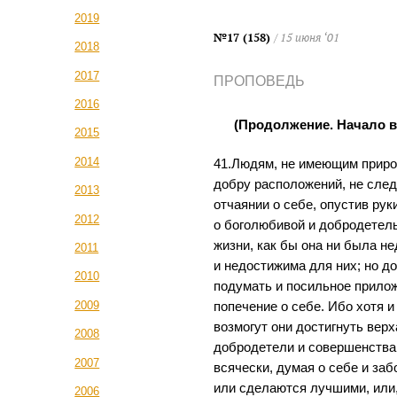
2019
№17 (158)
/ 15 июня ‘01
2018
2017
ПРОПОВЕДЬ
2016
(Продолжение. Начало в
2015
2014
41.Людям, не имеющим приро
добру расположений, не след
2013
отчаянии о себе, опустив рук
2012
о боголюбивой и добродетел
жизни, как бы она ни была н
2011
и недостижима для них; но д
2010
подумать и посильное прило
2009
попечение о себе. Ибо хотя и
возмогут они достигнуть верх
2008
добродетели и совершенства
2007
всячески, думая о себе и заб
или сделаются лучшими, или,
2006