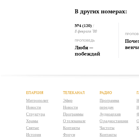
В других номерах:
№4 (120)
/
8 февраля ‘00
ПРОПОВ
Поче
ПРОПОВЕДЬ
венч
Любя —
побеждай
ЕПАРХИЯ
ТЕЛЕКАНАЛ
РАДИО
Г
Митрополит
Эфир
Программа
Н
Новости
Новости
передач
Н
Структура
Программы
Аудиоархив
Ф
Храмы
О телеканале
О радиостанции
О
Святые
Контакты
Частоты
К
История
Форум
Контакты