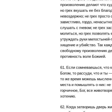
произволению делают что худ
но грех вкушать ее без благо
невоздержно; не грех просто 
завистливо, гордо, ненасытно
слушать с гневом; не грех за
молиться, но грех позволять 
утруждать руки милостыней-п
хищение и убийство. Так каж
свободному произволению дел
противность воле Божией.
61. Если сомневаешься, что 
Богом, то рассуди, что и ты 
то же время можешь мысленн
места и помышлять о них: не 
горчичное, Бог, все животво
хотению.
62. Когда затворишь дверь ж