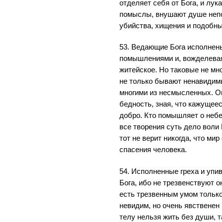
отделяет себя от Бога, и лу
помыслы, внушают душе неп
убийства, хищения и подобны
53. Ведающие Бога исполнен
помышлениями и, вожделевая
житейское. Но таковые не мно
не только бывают ненавидимы
многими из несмысленных. О
бедность, зная, что кажущеес
добро. Кто помышляет о небес
все творения суть дело воли 
тот не верит никогда, что ми
спасения человека.
54. Исполненные греха и уп
Бога, ибо не трезвенствуют о
есть трезвенным умом только
невидим, но очень явственен 
телу нельзя жить без души, 