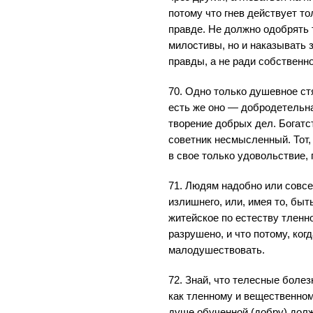
потому что гнев действует тол
правде. Не должно одобрять 
милостивы, но и наказывать 
правды, а не ради собственно
70. Одно только душевное с
есть же оно — добродетельна
творение добрых дел. Богатс
советник несмысленный. Тот, 
в свое только удовольствие, 
71. Людям надобно или совсе
излишнего, или, имея то, быт
житейское по естеству тленно
разрушено, и что потому, ког
малодушествовать.
72. Знай, что телесные болез
как тленному и вещественному
душе обученной (добру) дол