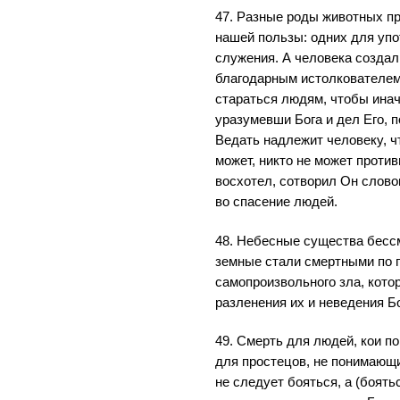
47. Разные роды животных п
нашей пользы: одних для упо
служения. А человека создал
благодарным истолкователем 
стараться людям, чтобы инач
уразумевши Бога и дел Его,
Ведать надлежит человеку, чт
может, никто не может против
восхотел, сотворил Он словом
во спасение людей.
48. Небесные существа бессм
земные стали смертными по 
самопроизвольного зла, кото
разленения их и неведения Бо
49. Смерть для людей, кои по
для простецов, не понимающи
не следует бояться, а (боят