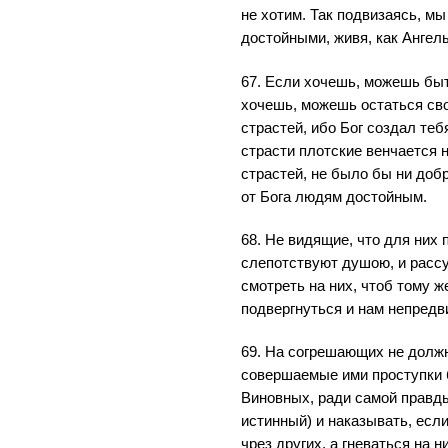
не хотим. Так подвизаясь, м
достойными, живя, как Ангелы
67. Если хочешь, можешь быт
хочешь, можешь остаться сво
страстей, ибо Бог создал т
страсти плотские венчается 
страстей, не было бы ни доб
от Бога людям достойным.
68. Не видящие, что для них 
слепотствуют душою, и рассу
смотреть на них, чтоб тому ж
подвергнуться и нам непредв
69. На согрешающих не должн
совершаемые ими проступки 
Виновных, ради самой правды
истинный) и наказывать, если
чрез других, а гневаться на н