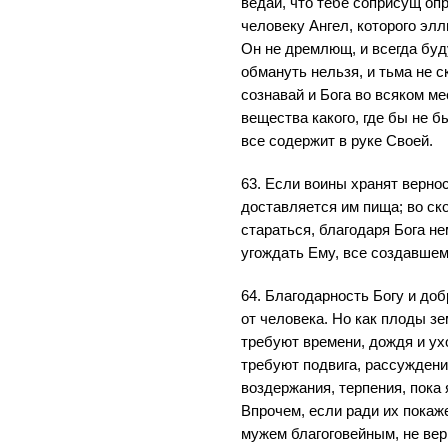
ведай, что тебе соприсущ оп
человеку Ангел, которого э
Он не дремлющ, и всегда буду
обмануть нельзя, и тьма не с
сознавай и Бога во всяком м
вещества какого, где бы не 
все содержит в руке Своей.
63. Если воины хранят вернос
доставляется им пища; во с
стараться, благодаря Бога н
угождать Ему, все создавше
64. Благодарность Богу и доб
от человека. Но как плоды зе
требуют времени, дождя и ух
требуют подвига, рассуждени
воздержания, терпения, пока 
Впрочем, если ради их покаж
мужем благоговейным, не вер