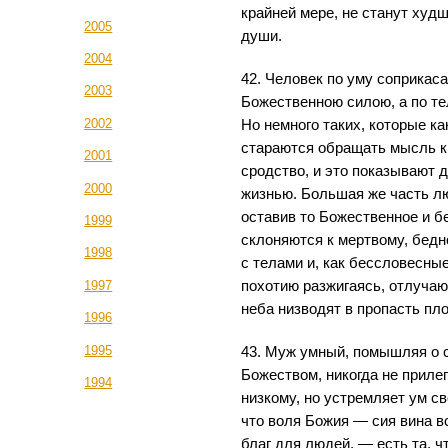
крайней мере, не станут худ
2005
души.
2004
42. Человек по уму соприкас
2003
Божественною силою, а по те
2002
Но немного таких, которые к
стараются обращать мысль к
2001
сродство, и это показывают
2000
жизнью. Большая же часть 
оставив то Божественное и б
1999
склоняются к мертвому, бед
1998
с телами и, как бессловесные
похотию разжигаясь, отлучаю
1997
неба низводят в пропасть пл
1996
1995
43. Муж умный, помышляя о 
Божеством, никогда не приле
1994
низкому, но устремляет ум св
что воля Божия — сия вина в
благ для людей, — есть та, ч