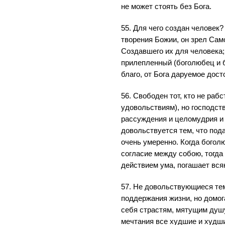
не может стоять без Бога.
55. Для чего создан человек?
творения Божии, он зрел Сам
Создавшего их для человека;
прилепленный (боголюбец и 
благо, от Бога даруемое дос
56. Свободен тот, кто не раб
удовольствиям), но господст
рассуждения и целомудрия и
довольствуется тем, что пода
очень умеренно. Когда богол
согласие между собою, тогда 
действием ума, погашает вся
57. Не довольствующиеся тем
поддержания жизни, но домо
себя страстям, мятущим душ
мечтания все худшие и худши