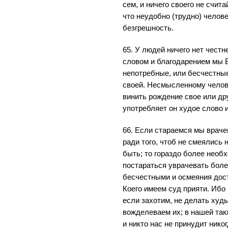
сем, и ничего своего не счит
что неудобно (трудно) челов
безгрешность.
65. У людей ничего нет честн
словом и благодарением мы Б
непотребные, или бесчестны
своей. Несмысленному челове
винить рождение свое или др
употребляет он худое слово 
66. Если стараемся мы враче
ради того, чтоб не смеялись 
быть; то гораздо более необ
постараться уврачевать боле
бесчестными и осмеяния дос
Коего имеем суд прияти. Ибо
если захотим, не делать худы
вожделеваем их; в нашей так
и никто нас не принудит нико