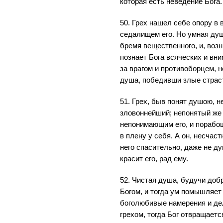
которая есть неведение Бога.
50. Грех нашел себе опору в 
седалищем его. Но умная душа
бремя вещественного, и, возн
познает Бога всяческих и вни
за врагом и противоборцем, н
душа, победивши злые страст
51. Грех, быв понят душою, н
зловоннейший; непонятый же
непонимающим его, и порабощ
в плену у себя. А он, несчаст
него спасительно, даже не дум
красит его, рад ему.
52. Чистая душа, будучи доб
Богом, и тогда ум помышляет
боголюбивые намерения и дел
грехом, тогда Бог отвращает