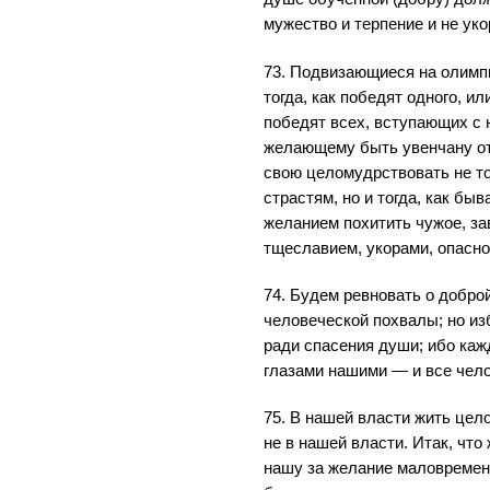
мужество и терпение и не уко
73. Подвизающиеся на олимп
тогда, как победят одного, или
победят всех, вступающих с н
желающему быть увенчану от
свою целомудрствовать не т
страстям, но и тогда, как б
желанием похитить чужое, з
тщеславием, укорами, опасно
74. Будем ревновать о добро
человеческой похвалы; но и
ради спасения души; ибо каж
глазами нашими — и все чел
75. В нашей власти жить цел
не в нашей власти. Итак, чт
нашу за желание маловременн