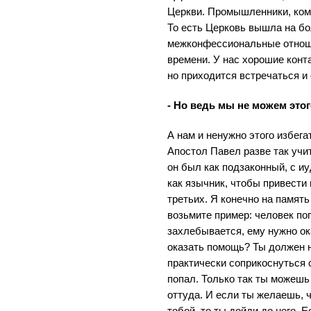
Церкви. Промышленники, комм
То есть Церковь вышла на б
межконфессиональные отноше
времени. У нас хорошие конт
но приходится встречаться и
- Но ведь мы не можем это
А нам и ненужно этого избега
Апостол Павел разве так учит
он был как подзаконный, с и
как язычник, чтобы привести к
третьих. Я конечно на память
возьмите пример: человек поп
захлебывается, ему нужно ок
оказать помощь? Ты должен н
практически соприкоснуться с
попал. Только так ты можешь
оттуда. И если ты желаешь,