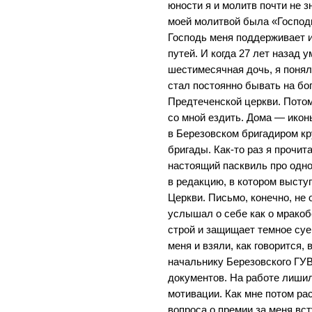
юности я и молитв почти не 
моей молитвой была «Господи
Господь меня поддерживает и
путей. И когда 27 лет назад 
шестимесячная дочь, я понял
стал постоянно бывать на бо
Предтеченской церкви. Потом
со мной ездить. Дома — иконы
в Березовском бригадиром к
бригады. Как-то раз я прочи
настоящий пасквиль про одно
в редакцию, в котором высту
Церкви. Письмо, конечно, не 
услышал о себе как о мракоб
строй и защищает темное суе
меня и взяли, как говорится,
начальнику Березовского ГУВ
документов. На работе лишил
мотивации. Как мне потом р
вопроса о премии за меня вс