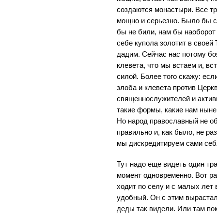
создаются монастыри. Все тру
мощно и серьезно. Было бы с
бы не били, нам бы наоборот 
себе купола золотит в своей 
дадим. Сейчас нас потому бо
клевета, что мы встаем и, вс
силой. Более того скажу: есл
злоба и клевета против Церкв
священнослужителей и актив
такие формы, какие нам нын
Но народ православный не о
правильно и, как было, не ра
мы дискредитируем сами себя
Тут надо еще видеть один тр
момент одновременно. Вот ра
ходит по селу и с малых лет 
удобный. Он с этим вырастал 
деды так видели. Или там пок