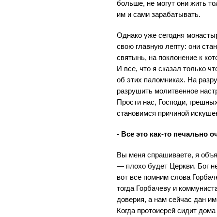
больше, не могут они жить т
им и сами зарабатывать.
Однако уже сегодня монастыр
свою главную лепту: они ста
святынь, на поклонение к ко
И все, что я сказал только ч
об этих паломниках. На разру
разрушить молитвенное наст
Прости нас, Господи, грешны
становимся причиной искушен
- Все это как-то печально 
Вы меня спрашиваете, я объя
— плохо будет Церкви. Бог н
вот все помним слова Горбаче
тогда Горбачеву и коммунист
доверия, а нам сейчас дан им
Когда протоиерей сидит дома