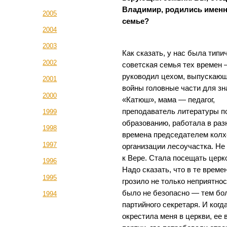
Владимир, родились именн
2005
семье?
2004
2003
Как сказать, у нас была типи
2002
советская семья тех времен 
руководил цехом, выпускающ
2001
войны головные части для з
2000
«Катюш», мама — педагог,
преподаватель литературы п
1999
образованию, работала в ра
1998
времена председателем колх
1997
организации лесоучастка. Не
к Вере. Стала посещать церк
1996
Надо сказать, что в те време
1995
грозило не только неприятнос
было не безопасно — тем бол
1994
партийного секретаря. И когда
окрестила меня в церкви, ее 