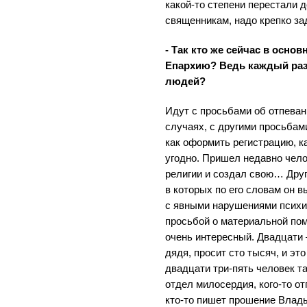
какой-то степени перестали д
священникам, надо крепко за
- Так кто же сейчас в осно
Епархию? Ведь каждый раз
людей?
Идут с просьбами об отпеван
случаях, с другими просьбами
как оформить регистрацию, ка
угодно. Пришел недавно чело
религии и создал свою… Друг
в которых по его словам он 
с явными нарушениями психик
просьбой о материальной пом
очень интересный. Двадцати
дядя, просит сто тысяч, и эт
двадцати три-пять человек та
отдел милосердия, кого-то о
кто-то пишет прошение Влады