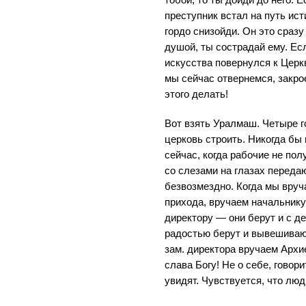
тобой, то ты дойди до него. 
преступник встал на путь ист
гордо снизойди. Он это сразу
душой, ты сострадай ему. Ес
искусства повернулся к Церкв
мы сейчас отвернемся, закро
этого делать!
Вот взять Уралмаш. Четыре г
церковь строить. Никогда бы 
сейчас, когда рабочие не пол
со слезами на глазах переда
безвозмездно. Когда мы вруч
прихода, вручаем начальнику
директору — они берут и с де
радостью берут и вывешивают
зам. директора вручаем Архие
слава Богу! Не о себе, говори
увидят. Чувствуется, что люд