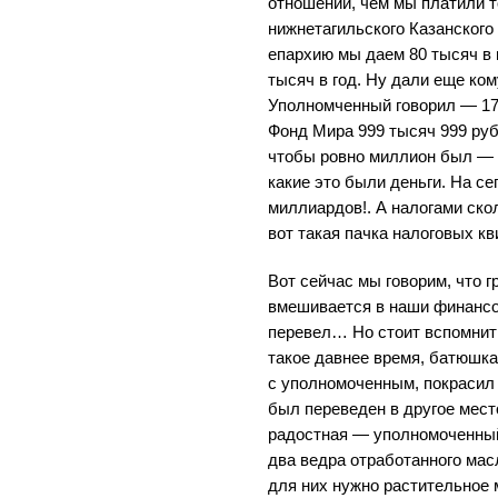
отношении, чем мы платили т
нижнетагильского Казанского
епархию мы даем 80 тысяч в 
тысяч в год. Ну дали еще ко
Уполномченный говорил — 17 
Фонд Мира 999 тысяч 999 руб
чтобы ровно миллион был — 
какие это были деньги. На с
миллиардов!. А налогами ско
вот такая пачка налоговых кв
Вот сейчас мы говорим, что 
вмешивается в наши финансо
перевел… Но стоит вспомнить
такое давнее время, батюшка
с уполномоченным, покрасил 
был переведен в другое мест
радостная — уполномоченный
два ведра отработанного мас
для них нужно растительное 