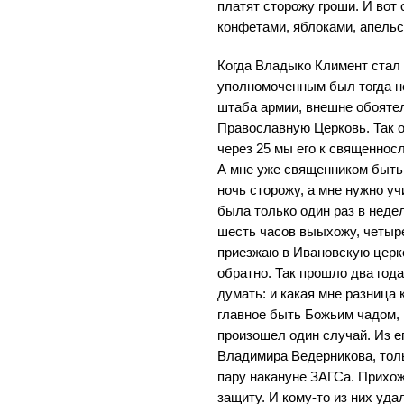
платят сторожу гроши. И вот 
конфетами, яблоками, апельс
Когда Владыко Климент стал 
уполномоченным был тогда н
штаба армии, внешне обояте
Православную Церковь. Так о
через 25 мы его к священнос
А мне уже священником быть
ночь сторожу, а мне нужно уч
была только один раз в недел
шесть часов выыхожу, четыре
приезжаю в Ивановскую церко
обратно. Так прошло два год
думать: и какая мне разница
главное быть Божьим чадом, г
произошел один случай. Из е
Владимира Ведерникова, толь
пару накануне ЗАГСа. Прихож
защиту. И кому-то из них уда