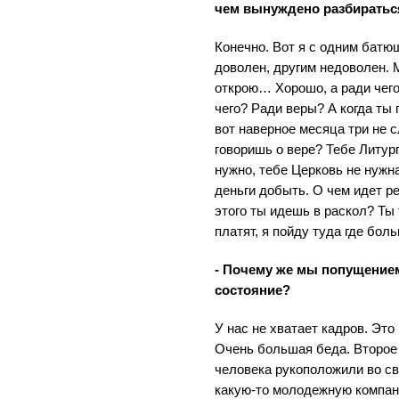
чем вынуждено разбиратьс
Конечно. Вот я с одним батю
доволен, другим недоволен. 
открою… Хорошо, а ради чего
чего? Ради веры? А когда т
вот наверное месяца три не 
говоришь о вере? Тебе Литург
нужно, тебе Церковь не нужн
деньги добыть. О чем идет р
этого ты идешь в раскол? Ты 
платят, я пойду туда где бол
- Почему же мы попущение
состояние?
У нас не хватает кадров. Эт
Очень большая беда. Второе
человека рукоположили во св
какую-то молодежную компани