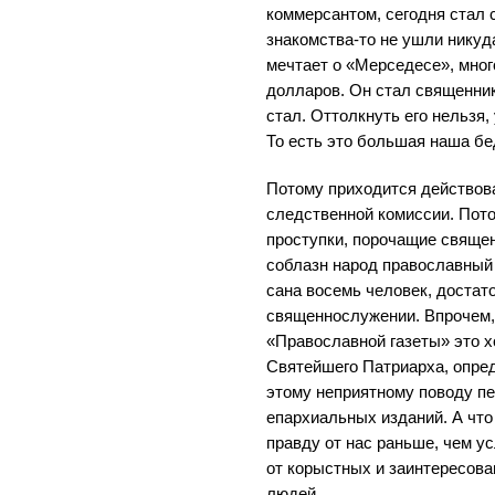
коммерсантом, сегодня стал 
знакомства-то не ушли никуда
мечтает о «Мерседесе», мног
долларов. Он стал священник
стал. Оттолкнуть его нельзя
То есть это большая наша бе
Потому приходится действов
следственной комиссии. Пото
проступки, порочащие священ
соблазн народ православный
сана восемь человек, достат
священнослужении. Впрочем,
«Православной газеты» это х
Святейшего Патриарха, опре
этому неприятному поводу п
епархиальных изданий. А что
правду от нас раньше, чем у
от корыстных и заинтересова
людей.