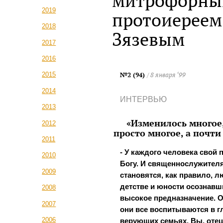
митрофорн
2019
протоиерее
2018
Зязевым
2017
2016
№2 (94)
/ 8 января ‘99
2015
2014
ИНТЕРВЬЮ
2013
«Изменилось многое,
2012
просто многое, а почти
2011
- У каждого человека свой п
2010
Богу. И священнослужител
2009
становятся, как правило, л
детстве и юности осознавш
2008
высокое предназначение. 
2007
они все воспитываются в г
2006
верующих семьях. Вы, оте