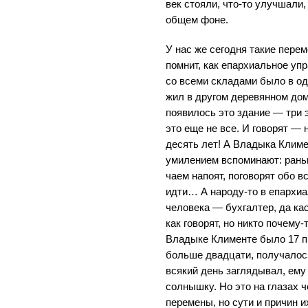
век стояли, что-то улучшали,
общем фоне.
У нас же сегодня такие пере
помнит, как епархиальное упр
со всеми складами было в од
жил в другом деревянном дом
появилось это здание — три э
это еще не все. И говорят — 
десять лет! А Владыка Климе
умилением вспоминают: рань
чаем напоят, поговорят обо вс
идти… А народу-то в епархиа
человека — бухгалтер, да ка
как говорят, но никто почему-
Владыке Клименте было 17 п
больше двадцати, получалось
всякий день заглядывал, ему
солнышку. Но это на глазах 
перемены, но сути и причин и