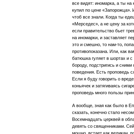
все видят: иномарка, а ты на
купил по цене «Запорожца». И
чтоб все знали. Когда ты еде
«Мерседес», а не цену за кот
если правительство бьет трев
на иномарки, и заставляет пе
это и смешно, то нам-то, поп
противопоказана. Или, как ва
батюшка гуляет в шортах и с 
бороду, подстригись и сними
поведения. Есть проповедь с
Если я буду говорить о вреде
коньячек и затягиваясь сигаре
проповедь много пользы прин
А вообще, зная как было в Еп
сказать, конечно стало несо
Восемнадцать церквей в обла
девять со священниками. Сей
мощно, встает как великан, п