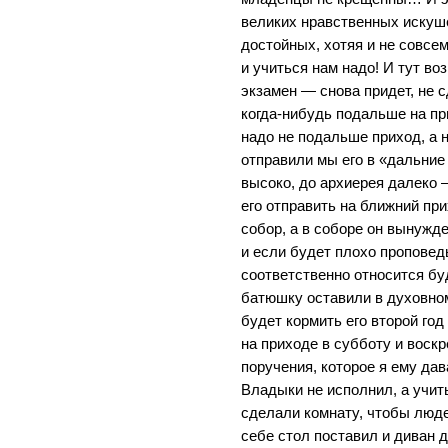
великих нравственных искуше
достойных, хотяя и не совсе
и учиться нам надо! И тут во
экзамен — снова придет, не 
когда-нибудь подальше на при
надо не подальше приход, а 
отправили мы его в «дальние
высоко, до архиерея далеко — 
его отправить на ближний пр
собор, а в соборе он вынужде
и если будет плохо проповеды
соответственно относится буд
батюшку оставили в духовном
будет кормить его второй год
на приходе в субботу и воскр
поручения, которое я ему да
Владыки не исполнил, а учить
сделали комнату, чтобы людей
себе стол поставил и диван 