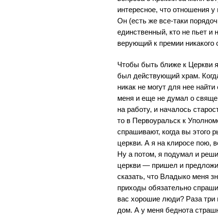
интересное, что отношения у
Он (есть же все-таки порядо
единственный, кто не пьет и н
верующий к премии никакого 
Чтобы быть ближе к Церкви я
был действующий храм. Когда
никак не могут для нее найт
меня и еще не думал о свяще
на работу, и началось старос
то в Первоуральск к Уполно
спрашивают, когда вы этого 
церкви. А я на клиросе пою, 
Ну а потом, я подумал и реши
церкви — пришел и предложи
сказать, что Владыко меня зн
приходы обязательно спраши
вас хорошие люди? Раза три 
дом. А у меня беднота страшн