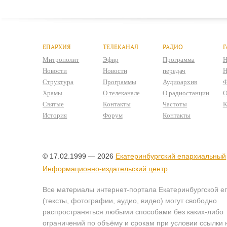
ЕПАРХИЯ
ТЕЛЕКАНАЛ
РАДИО
Г
Митрополит
Эфир
Программа
Н
Новости
Новости
передач
Н
Структура
Программы
Аудиоархив
Ф
Храмы
О телеканале
О радиостанции
О
Святые
Контакты
Частоты
К
История
Форум
Контакты
© 17.02.1999 — 2026
Екатеринбургский епархиальный
Информационно-издательский центр
Все материалы интернет-портала Екатеринбургской е
(тексты, фотографии, аудио, видео) могут свободно
распространяться любыми способами без каких-либо
ограничений по объёму и срокам при условии ссылки 