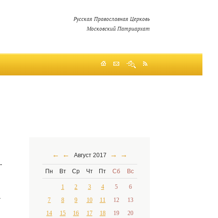
Русская Православная Церковь
Московский Патриархат
←
←
→
→
Август 2017
­
Пн
Вт
Ср
Чт
Пт
Сб
Вс
1
2
3
4
5
6
­
7
8
9
10
11
12
13
14
15
16
17
18
19
20