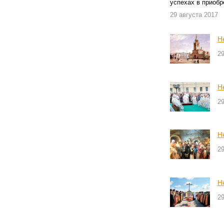
успехах в приобр
29 августа 2017
Н
29
Н
29
Н
29
Н
29