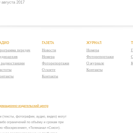
 августа 2017
АДИО
ГАЗЕТА
ЖУРНАЛ
рограмма передач
Новости
Номера
П
удиоархив
Номера
Фоторепортажи
О
 радиостанции
Фоторепортажи
О журнале
К
астоты
О газете
Контакты
онтакты
Контакты
рмационно-издательский центр
 (тексты, фотографии, аудио, видео) могут
ибо ограничений по объёму и срокам при
ио «Воскресение», «Телеканал «Союз»).