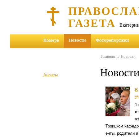
ПРАВОСЛА
ГАЗЕТА
Екатерин
Номера
Новости
Фоторепортажи
Главная
→ Новости
Новост
Анонсы
В
у
1 
ат
же
Трои­цком каф­ед
енты, родит­ели 