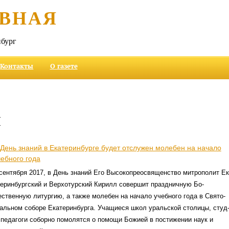
ВНАЯ
бург
Контакты
О газете
и
 День знаний в Екат­еринбурге будет отс­лужен молебен на нач­ало
чебного года
сентября 2017, в День знаний Его Высокопрео­священство митрополит Ек
еринбургский и Вер­хотурский Кири­лл сов­ершит праздни­чную Бо­
ственную литургию, а также молебен на начало учебного года в Свято-
ральном соборе Ека­теринбурга. Учащиеся школ урал­ьской стол­ицы, студ
и пе­дагоги собор­но помолятся о помощи Божией в постижении наук и