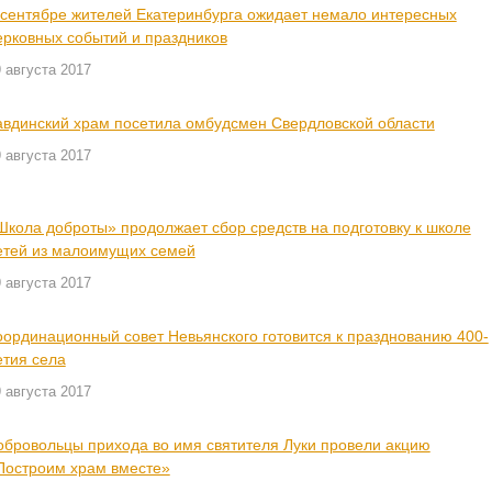
 сентябре жителей Екатеринбурга ожидает немало интересных
ерковных событий и праздников
 августа 2017
авдинский храм посетила омбудсмен Свердловской области
 августа 2017
Школа доброты» продолжает сбор средств на подготовку к школе
етей из малоимущих семей
 августа 2017
оординационный совет Невьянского готовится к празднованию 400-
етия села
 августа 2017
обровольцы прихода во имя святителя Луки провели акцию
Построим храм вместе»