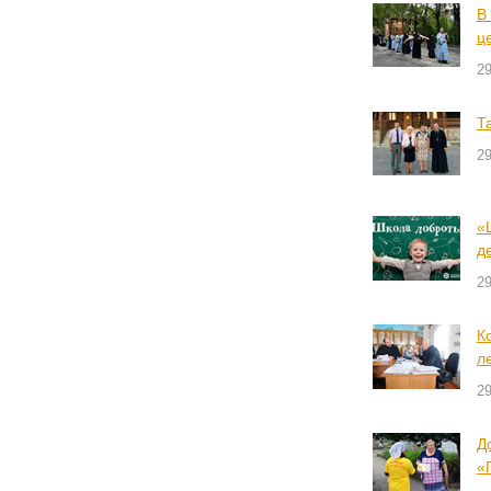
В
ц
29
Т
29
«
д
29
К
л
29
Д
«