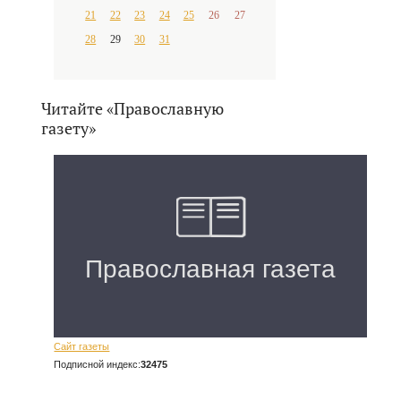
21
22
23
24
25
26
27
28
29
30
31
Читайте «Православную
газету»
Сайт газеты
Подписной индекс:
32475