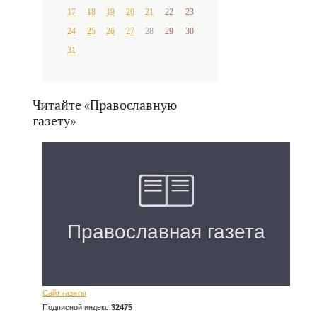
17
18
19
20
21
22
23
24
25
26
27
28
29
30
31
Читайте «Православную
газету»
Сайт газеты
Подписной индекс:
32475