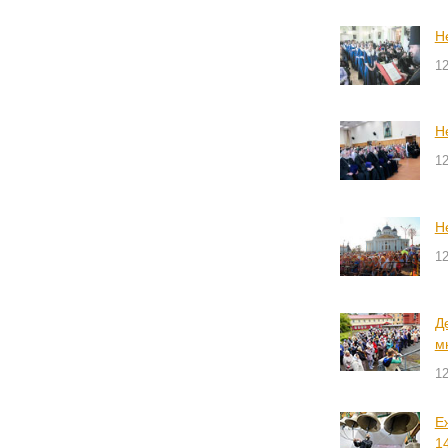
Н
1
Н
1
Н
1
Д
м
1
Е
1