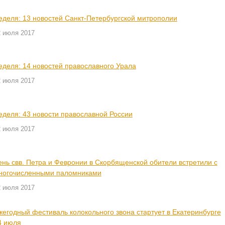
еделя: 13 новостей Санкт-Петербургской митрополии
2 июля 2017
еделя: 14 новостей православного Урала
2 июля 2017
еделя: 43 новости православной России
2 июля 2017
ень свв. Петра и Февронии в Скорбященской обители встретили с
ногочисленными паломниками
2 июля 2017
жегодный фестиваль колокольного звона стартует в Екатеринбурге
4 июля