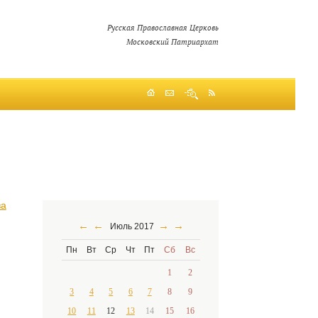
Русская Православная Церковь
Московский Патриархат
за
←
←
→
→
Июль 2017
Пн
Вт
Ср
Чт
Пт
Сб
Вс
1
2
3
4
5
6
7
8
9
10
11
12
13
14
15
16