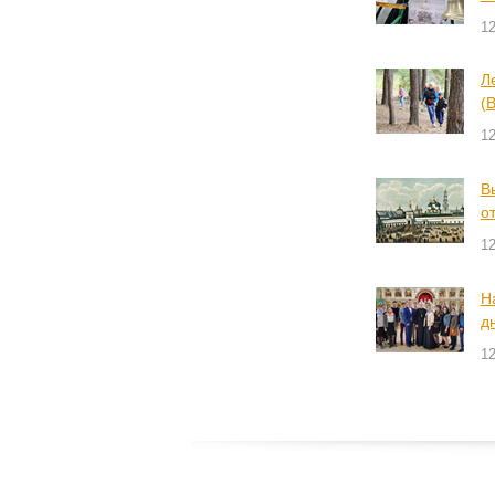
1
Л
(
1
В
о
1
Н
д
1