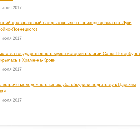
2 июля 2017
етний православный лагерь открылся в приходе храма свт. Луки
Войно-Ясенецкого)
2 июля 2017
ыставка государственного музея истории религии Санкт-Петербурга
ткрылась в Храме-на-Крови
2 июля 2017
а встрече молодежного киноклуба обсудили подготовку к Царским
ням
2 июля 2017