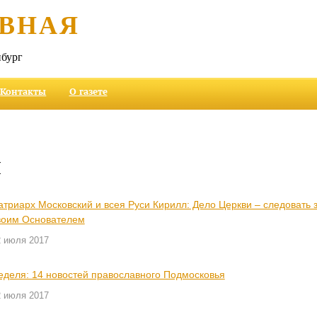
ВНАЯ
бург
Контакты
О газете
и
атриарх Московский и всея Руси Кирилл: Дело Церкви – следовать 
воим Основателем
2 июля 2017
еделя: 14 новостей православного Подмосковья
2 июля 2017