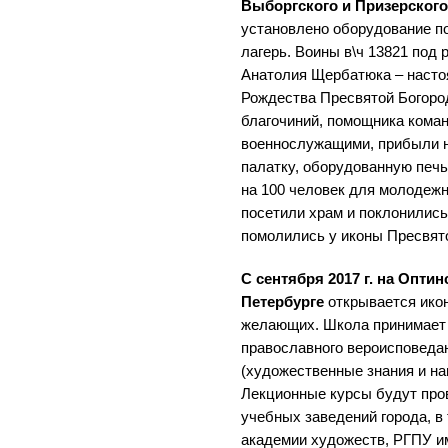
Выборгского и Призерског
установлено оборудование п
лагерь. Воины в\ч 13821 под
Анатолия Щербатюка – насто
Рождества Пресвятой Богоро
благочиний, помощника кома
военнослужащими, прибыли н
палатку, оборудованную печь
на 100 человек для молодежн
посетили храм и поклонились
помолились у иконы Пресвят
С сентября 2017 г. на Опти
Петербурге
открывается ико
желающих. Школа принимает
православного вероисповедан
(художественные знания и на
Лекционные курсы будут пр
учебных заведений города, в
академии художеств, РГПУ им