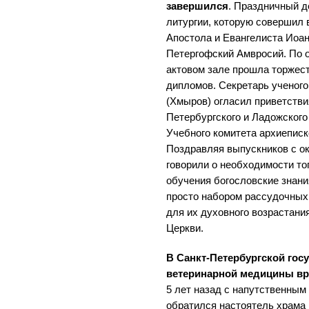
завершился
. Праздничный д
литургии, которую совершил 
Апостола и Евангелиста Иоан
Петергофский Амвросий. По 
актовом зале прошла торжес
дипломов. Секретарь ученог
(Хмыров) огласил приветстви
Петербургского и Ладожског
Учебного комитета архиеписк
Поздравляя выпускников с о
говорили о необходимости то
обучения богословские знани
просто набором рассудочных 
для их духовного возрастани
Церкви.
В Санкт-Петербургской гос
ветеринарной медицины в
5 лет назад с напутственным
обратился настоятель храма