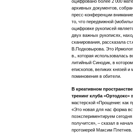
оцифровано более 2 000 мат
архивных документов, собран
пресс-конференции внимани
то, что передвижной (мобиль
оцифровке рукописей являетс
двух важных рукописях, нах
сканирования, рассказала ст.
В.Подковырова. Это Ирмологи
в., которая использовалась в
литийный Синодик, в котором
епископов, великих князей и
поминовения в обители.
В креативном пространстве
тренинг клуба «Ортодокс»
в
мастерской «Прощение: как п
«Это новая для нас форма вс
поэкспериментируем сегодня 
получится», – сказал в нача
протоиерей Максим Плетнев.