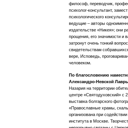
философ, переводчик, профе
психолог-консультант, замес
психологического консультир
ведущие – авторы одноименн
издательстве «Никея»; они р
прощения, его значимости и 
затронут очень тонкий вопрос
свидетельствам собравшихся
вере, Исповедь, проговарива
человеком.
По благословению наместн
Александро-Невской Лавр
Назария на территории обите
центре «Святодуховский» с 27
выставка болгарского фотог
«Православные храмы, скаль
организована при содействии
института в Москве. Творчес
неразрывно связаны с Церков