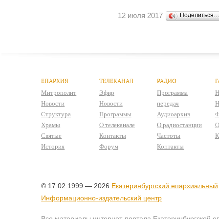
12 июля 2017
Поделиться
ЕПАРХИЯ
ТЕЛЕКАНАЛ
РАДИО
Г
Митрополит
Эфир
Программа
Н
Новости
Новости
передач
Н
Структура
Программы
Аудиоархив
Ф
Храмы
О телеканале
О радиостанции
О
Святые
Контакты
Частоты
К
История
Форум
Контакты
© 17.02.1999 — 2026
Екатеринбургский епархиальный
Информационно-издательский центр
Все материалы интернет-портала Екатеринбургской е