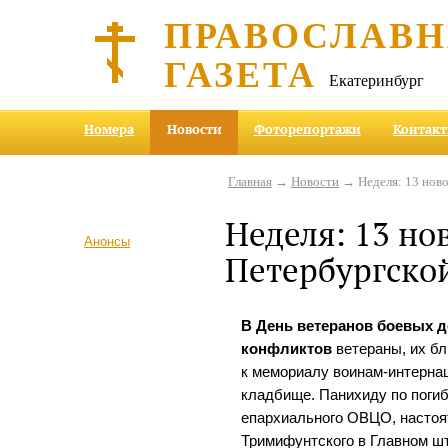
ПРАВОСЛАВ
ГАЗЕТА
Екатеринбург
Номера
Новости
Фоторепортажи
Контак
Главная
→
Новости
→ Неделя: 13 ново
Неделя: 13 но
Анонсы
Петербургско
В День ветеранов боевых 
конфликтов
ветераны, их бл
к мемориалу воинам-интерн
кладбище. Панихиду по поги
епархиального ОВЦО, настоя
Тримифунтского в Главном 