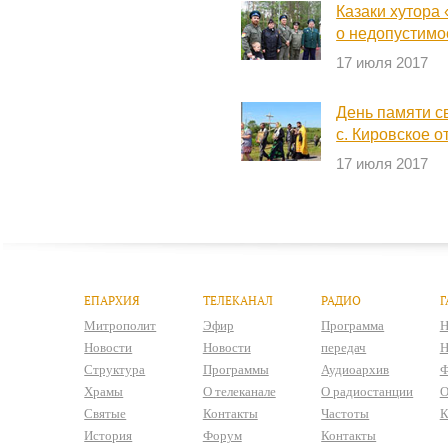
Казаки хутора
о недопустим
17 июля 2017
День памяти св
с. Кировское 
17 июля 2017
ЕПАРХИЯ
ТЕЛЕКАНАЛ
РАДИО
Г
Митрополит
Эфир
Программа
Н
Новости
Новости
передач
Н
Структура
Программы
Аудиоархив
Ф
Храмы
О телеканале
О радиостанции
О
Святые
Контакты
Частоты
К
История
Форум
Контакты