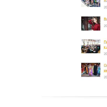
х
2
В
2
П
к
2
О
и
2