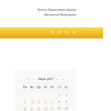
Русская Православная Церковь
Московский Патриархат
←
←
→
→
Июль 2017
Пн
Вт
Ср
Чт
Пт
Сб
Вс
1
2
3
4
5
6
7
8
9
10
11
12
13
14
15
16