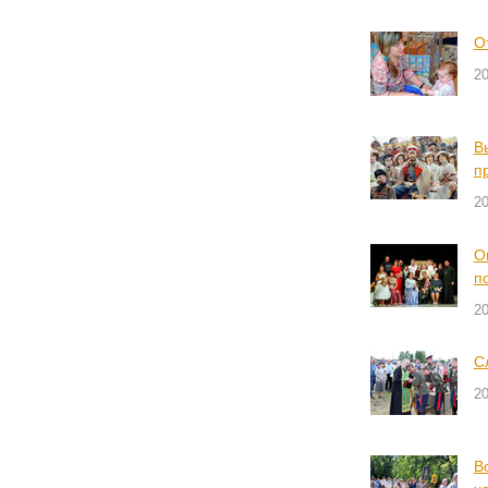
О
2
В
п
2
О
п
2
С
2
В