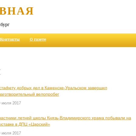
ВНАЯ
бург
Контакты
О газете
и
стафету добрых дел в Каменске-Уральском завершил
лаготворительный велопробег
0 июля 2017
частники летней школы Князь-Владимирского храма побывали на
ыставке в ДПЦ «Царский»
0 июля 2017