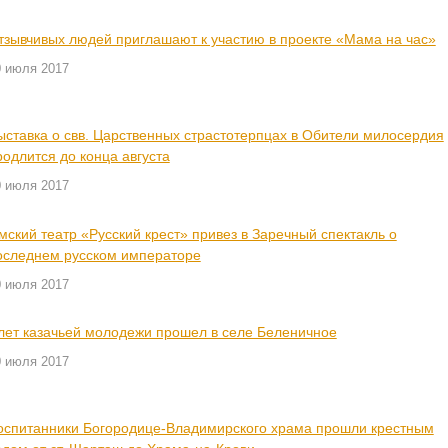
тзывчивых людей приглашают к участию в проекте «Мама на час»
0 июля 2017
ыставка о свв. Царственных страстотерпцах в Обители милосердия
родлится до конца августа
0 июля 2017
мский театр «Русский крест» привез в Заречный спектакль о
оследнем русском императоре
0 июля 2017
лет казачьей молодежи прошел в селе Беленичное
0 июля 2017
оспитанники Богородице-Владимирского храма прошли крестным