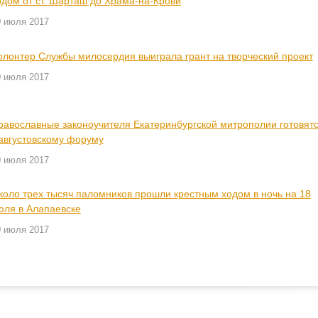
одом от ст. Шарташ до Храма-на-Крови
0 июля 2017
олонтер Службы милосердия выиграла грант на творческий проект
0 июля 2017
равославные законоучителя Екатеринбургской митрополии готовят
 августовскому форуму
0 июля 2017
коло трех тысяч паломников прошли крестным ходом в ночь на 18
юля в Алапаевске
0 июля 2017