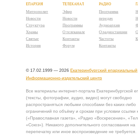
ЕПАРХИЯ
ТЕЛЕКАНАЛ
РАДИО
Г
Митрополит
Эфир
Программа
Н
Новости
Новости
передач
Н
Структура
Программы
Аудиоархив
Ф
Храмы
О телеканале
О радиостанции
О
Святые
Контакты
Частоты
К
История
Форум
Контакты
© 17.02.1999 — 2026
Екатеринбургский епархиальный
Информационно-издательский центр
Все материалы интернет-портала Екатеринбургской е
(тексты, фотографии, аудио, видео) могут свободно
распространяться любыми способами без каких-либо
ограничений по объёму и срокам при условии ссылки 
(«Православная газета», «Радио «Воскресение», «Те
«Союз»). Никакого дополнительного согласования на
перепечатку или иное воспроизведение не требуется.