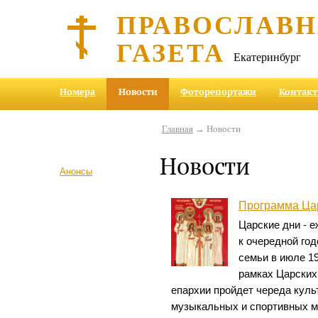
ПРАВОСЛАВ
ГАЗЕТА
Екатеринбург
Номера
Новости
Фоторепортажи
Контак
Главная
→ Новости
Новости
Анонсы
Программа Цар
Царские дни - 
к очередной го
семьи в июле 19
рамках Царских
епархии пройдет череда куль
музыкальных и спортивных м