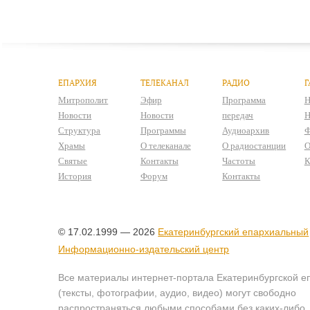
ЕПАРХИЯ
ТЕЛЕКАНАЛ
РАДИО
Г
Митрополит
Эфир
Программа
Н
Новости
Новости
передач
Н
Структура
Программы
Аудиоархив
Ф
Храмы
О телеканале
О радиостанции
О
Святые
Контакты
Частоты
К
История
Форум
Контакты
© 17.02.1999 — 2026
Екатеринбургский епархиальный
Информационно-издательский центр
Все материалы интернет-портала Екатеринбургской е
(тексты, фотографии, аудио, видео) могут свободно
распространяться любыми способами без каких-либо