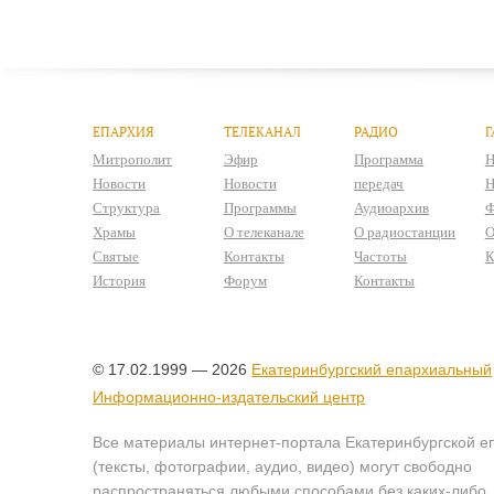
ЕПАРХИЯ
ТЕЛЕКАНАЛ
РАДИО
Г
Митрополит
Эфир
Программа
Н
Новости
Новости
передач
Н
Структура
Программы
Аудиоархив
Ф
Храмы
О телеканале
О радиостанции
О
Святые
Контакты
Частоты
К
История
Форум
Контакты
© 17.02.1999 — 2026
Екатеринбургский епархиальный
Информационно-издательский центр
Все материалы интернет-портала Екатеринбургской е
(тексты, фотографии, аудио, видео) могут свободно
распространяться любыми способами без каких-либо