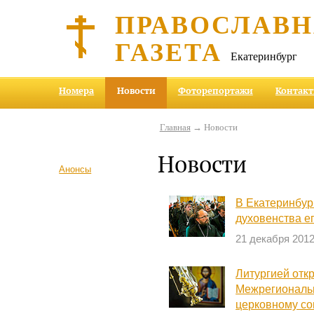
ПРАВОСЛАВ
ГАЗЕТА
Екатеринбург
Номера
Новости
Фоторепортажи
Контак
Главная
→ Новости
Новости
Анонсы
В Екатеринбур
духовенства е
21 декабря 201
Литургией откр
Межрегиональ
церковному с