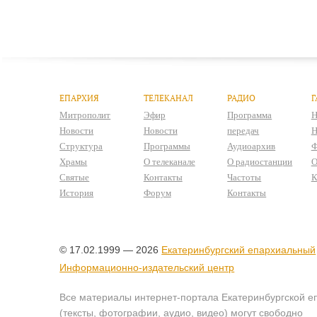
ЕПАРХИЯ
ТЕЛЕКАНАЛ
РАДИО
Г
Митрополит
Эфир
Программа
Н
Новости
Новости
передач
Н
Структура
Программы
Аудиоархив
Ф
Храмы
О телеканале
О радиостанции
О
Святые
Контакты
Частоты
К
История
Форум
Контакты
© 17.02.1999 — 2026
Екатеринбургский епархиальный
Информационно-издательский центр
Все материалы интернет-портала Екатеринбургской е
(тексты, фотографии, аудио, видео) могут свободно