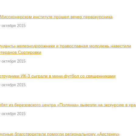
 Миссионерском институте прошел вечер первокурсника
 октября 2015
туденты-железнодорожники и православная молодежь навестили
етеранов Сортировки
 октября 2015
отрудники ИК-3 сыграли в мини-футбол со священниками
 октября 2015
ебят из березовского центра «Полянка» вывезли на экскурсию в хр
 октября 2015
рупные благотворители помогли региональному «Аистенку»