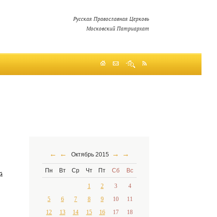
Русская Православная Церковь
Московский Патриархат
←
←
→
→
Октябрь 2015
Пн
Вт
Ср
Чт
Пт
Сб
Вс
й
1
2
3
4
5
6
7
8
9
10
11
12
13
14
15
16
17
18