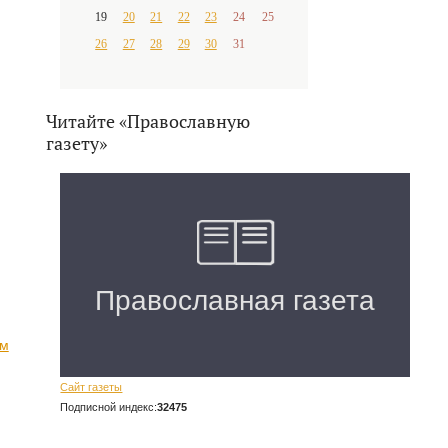
19
20
21
22
23
24
25
26
27
28
29
30
31
Читайте «Православную
газету»
ам
Сайт газеты
Подписной индекс:
32475