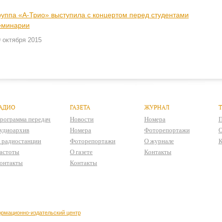
руппа «А-Трио» выступила с концертом перед студентами
еминарии
 октября 2015
АДИО
ГАЗЕТА
ЖУРНАЛ
рограмма передач
Новости
Номера
П
удиоархив
Номера
Фоторепортажи
О
 радиостанции
Фоторепортажи
О журнале
К
астоты
О газете
Контакты
онтакты
Контакты
рмационно-издательский центр