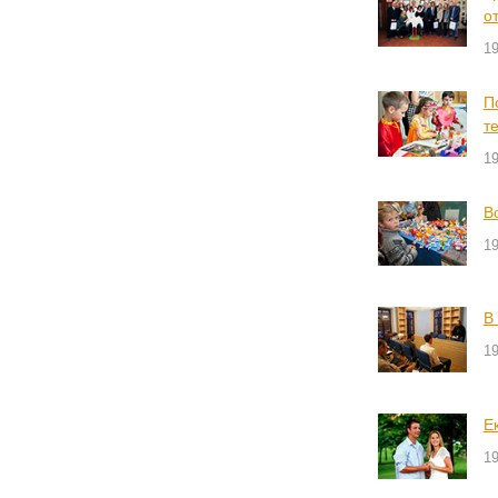
о
19
П
т
19
В
19
В
19
Е
19