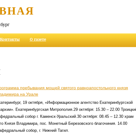
ВНАЯ
бург
Контакты
О газете
и
рограмма пребывания мощей святого равноапостольного князя
ладимира на Урале
атеринбург, 19 октября, «Информационное агентство Екатеринбургской
архии». Екатеринбургская Митрополия.29 октября: 15.30 – 22.00 Троицки
федральный собор г. Каменск-Уральский.30 октября: 08.45 – 12.30 храм
о Князя Владимира, пос. Монетный Березовского благочиния. 14.00
кафедральный собор, г. Нижний Тагил.