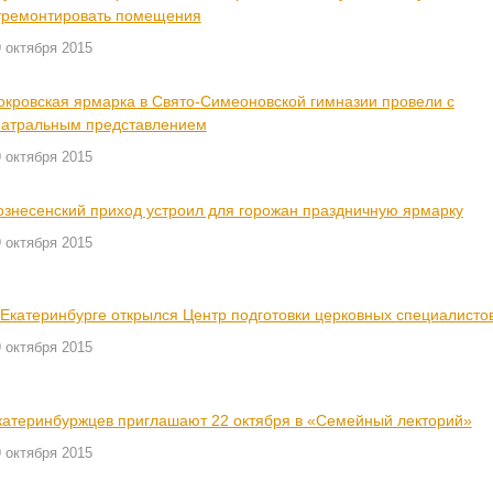
тремонтировать помещения
 октября 2015
окровская ярмарка в Свято-Симеоновской гимназии провели с
еатральным представлением
 октября 2015
ознесенский приход устроил для горожан праздничную ярмарку
 октября 2015
 Екатеринбурге открылся Центр подготовки церковных специалисто
 октября 2015
катеринбуржцев приглашают 22 октября в «Семейный лекторий»
 октября 2015