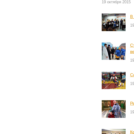
19 октября 2015
В
19
С
в
19
С
19
Р
19
К