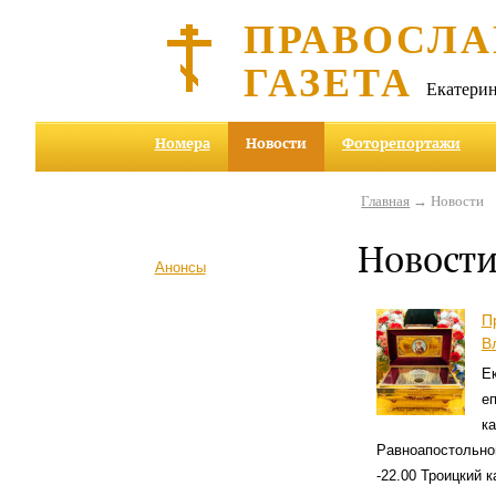
ПРАВОСЛА
ГАЗЕТА
Екатерин
Номера
Новости
Фоторепортажи
Главная
→ Новости
Новост
Анонсы
П
В
Ек
еп
ка
Равноапостольног
-22.00 Троицкий 