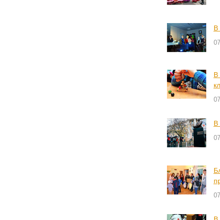
В
07
В
к
07
В
07
Б
п
07
В