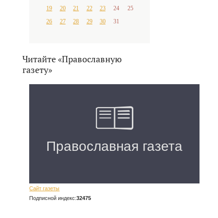
19
20
21
22
23
24
25
26
27
28
29
30
31
Читайте «Православную
газету»
Сайт газеты
Подписной индекс:
32475