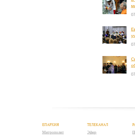
м
07
Е
у
07
С
о
07
ЕПАРХИЯ
ТЕЛЕКАНАЛ
Р
Митрополит
Эфир
П