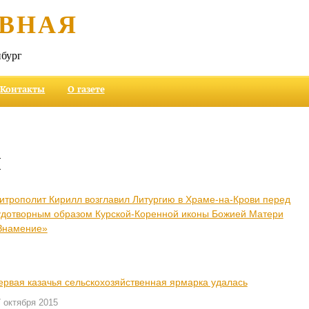
ВНАЯ
бург
Контакты
О газете
и
итрополит Кирилл возглавил Литургию в Храме-на-Крови перед
удотворным образом Курской-Коренной иконы Божией Матери
Знамение»
ервая казачья сельскохозяйственная ярмарка удалась
 октября 2015