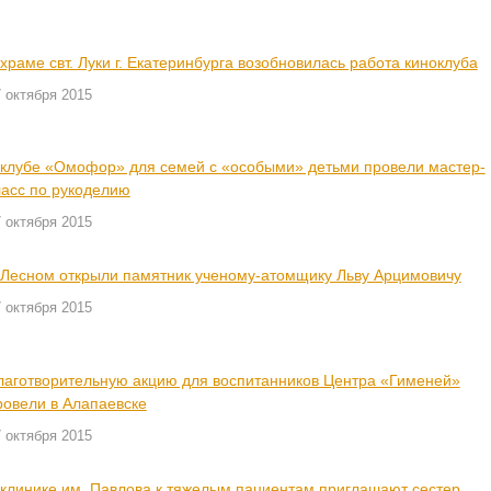
 храме свт. Луки г. Екатеринбурга возобновилась работа киноклуба
 октября 2015
 клубе «Омофор» для семей с «особыми» детьми провели мастер-
ласс по рукоделию
 октября 2015
 Лесном открыли памятник ученому-атомщику Льву Арцимовичу
 октября 2015
лаготворительную акцию для воспитанников Центра «Гименей»
ровели в Алапаевске
 октября 2015
 клинике им. Павлова к тяжелым пациентам приглашают сестер