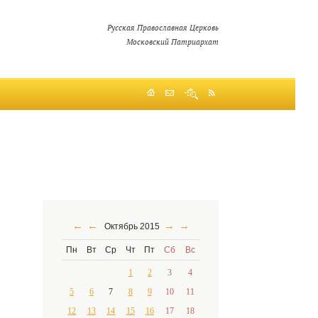
Русская Православная Церковь
Московский Патриархат
←
←
→
→
Октябрь 2015
Пн
Вт
Ср
Чт
Пт
Сб
Вс
1
2
3
4
5
6
7
8
9
10
11
12
13
14
15
16
17
18