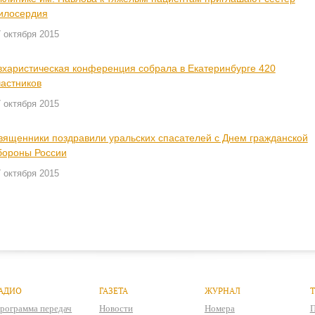
илосердия
 октября 2015
вхаристическая конференция собрала в Екатеринбурге 420
частников
 октября 2015
вященники поздравили уральских спасателей с Днем гражданской
бороны России
 октября 2015
АДИО
ГАЗЕТА
ЖУРНАЛ
рограмма передач
Новости
Номера
П