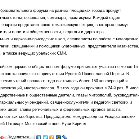
образовательного форума на разных площадках города пройдут
углые столы, совещания, семинары, практикумы. Каждый отдел
 епархии представит свою тематическую секцию, в которых примут
ители власти и общественности, педагоги и директора
ьных и церковно-приходских школ, специалисты по работе с молодежью
ники, священники и помощники благочинных, представители казачества
р, а также ведущих уральских СМИ.
нейшем церковно-общественном форуме принимают участие не менее 15
 стран канонического присутствия Русской Православной Церкви. В
нских чтений прошлого года состоялось более 150 конференций и
презентаций, мастер-классов. В этом году он проходит в 24-й раз. В числ
ударственные и общественные деятели, главы митрополий, руководител
пархиальных учреждений, священнослужители и педагоги светских и
ких школ, главы региональных и федеральных органов власти,
кспертных сообщества. Председатель международных Рождественских
ий Патриарх Московский и всея Руси Кирилл.
Поделиться…