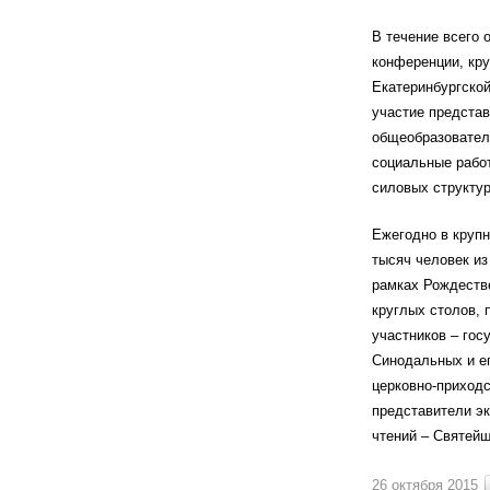
В течение всего 
конференции, кр
Екатеринбургской
участие представ
общеобразовател
социальные работ
силовых структу
Ежегодно в круп
тысяч человек из
рамках Рождестве
круглых столов, 
участников – гос
Синодальных и е
церковно-приходс
представители э
чтений – Святейш
26 октября 2015