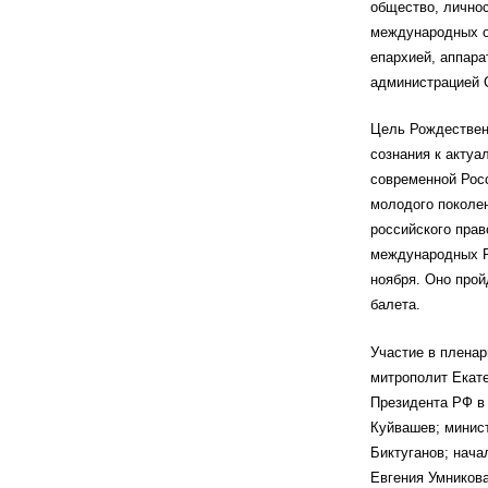
общество, личнос
международных о
епархией, аппара
администрацией 
Цель Рождествен
сознания к акту
современной Рос
молодого поколе
российского прав
международных Р
ноября. Оно прой
балета.
Участие в плена
митрополит Екат
Президента РФ в
Куйвашев; минис
Биктуганов; нача
Евгения Умникова