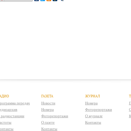
АДИО
ГАЗЕТА
ЖУРНАЛ
рограмма передач
Новости
Номера
П
удиоархив
Номера
Фоторепортажи
О
 радиостанции
Фоторепортажи
О журнале
К
астоты
О газете
Контакты
онтакты
Контакты