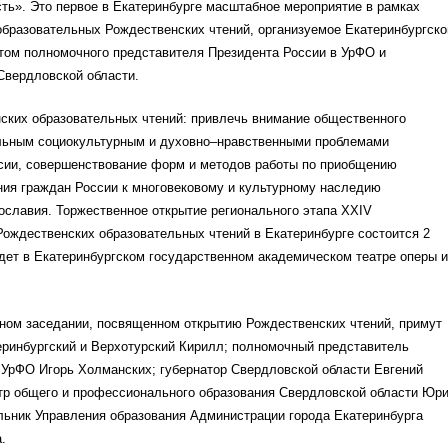
ть». Это первое в Екатеринбурге масштабное мероприятие в рамках
бразовательных Рождественских чтений, организуемое Екатеринбургско
том полномочного представителя Президента России в УрФО и
Свердловской области.
ских образовательных чтений: привлечь внимание общественного
альным социокультурным и духовно–нравственными проблемами
сии, совершенствование форм и методов работы по приобщению
ния граждан России к многовековому и культурному наследию
ославия. Торжественное открытие регионального этапа ХХIV
ождественских образовательных чтений в Екатеринбурге состоится 2
дет в Екатеринбургском государственном академическом театре оперы и
рном заседании, посвященном открытию Рождественских чтений, примут
еринбургский и Верхотурский Кирилл; полномочный представитель
 УрФО Игорь Холманских; губернатор Свердловской области Евгений
тр общего и профессионального образования Свердловской области Юр
льник Управления образования Администрации города Екатеринбурга
.