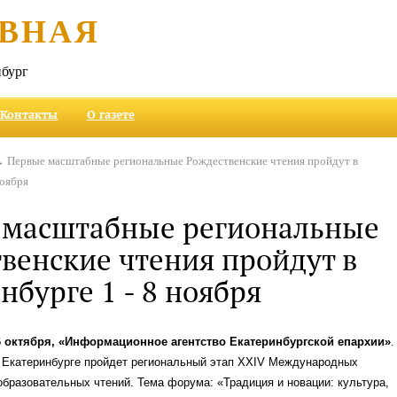
ВНАЯ
бург
Контакты
О газете
 Первые масштабные региональные Рождественские чтения пройдут в
ноября
 масштабные региональные
венские чтения пройдут в
нбурге 1 - 8 ноября
6 октября, «Информационное агентство Екатеринбургской епархии»
.
в Екатеринбурге пройдет региональный этап ХХIV Международных
бразовательных чтений. Тема форума: «Традиция и новации: культура,