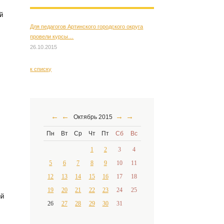
й
Для педагогов Артинского городского округа
провели курсы…
26.10.2015
к списку
←
←
→
→
Октябрь 2015
Пн
Вт
Ср
Чт
Пт
Сб
Вс
1
2
3
4
5
6
7
8
9
10
11
12
13
14
15
16
17
18
19
20
21
22
23
24
25
ий
26
27
28
29
30
31