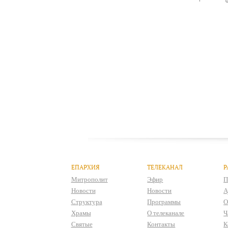
ЕПАРХИЯ
ТЕЛЕКАНАЛ
Р
Митрополит
Эфир
П
Новости
Новости
А
Структура
Программы
О
Храмы
О телеканале
Ч
Святые
Контакты
К