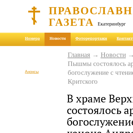
ПРАВОСЛАВ
ГАЗЕТА
Екатеринбург
Номера
Новости
Фоторепортажи
Контак
Главная
→
Новости
→ 
Пышмы состоялось ар
богослужение с чтени
Анонсы
Критского
В храме Ве
состоялось а
богослужени