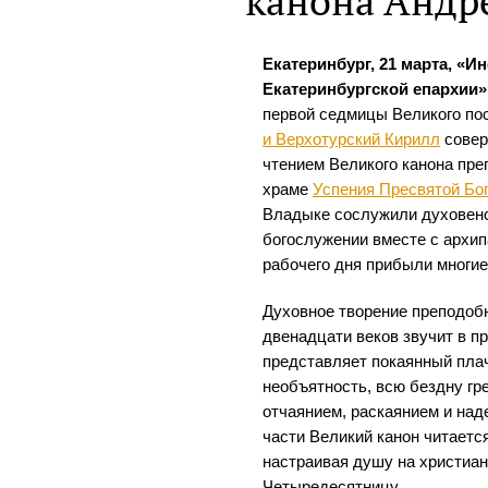
канона Андр
Екатеринбург, 21 марта, «
Екатеринбургской епархии»
первой седмицы Великого по
и Верхотурский Кирилл
совер
чтением Великого канона пре
храме
Успения Пресвятой Бо
Владыке сослужили духовенс
богослужении вместе с архи
рабочего дня прибыли многие
Духовное творение преподоб
двенадцати веков звучит в п
представляет покаянный пла
необъятность, всю бездну г
отчаянием, раскаянием и на
части Великий канон читаетс
настраивая душу на христианс
Четыредесятницу.