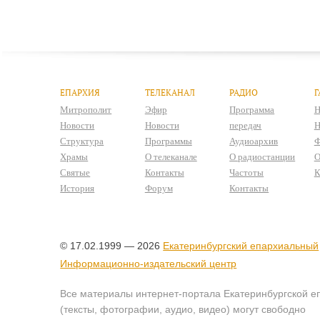
ЕПАРХИЯ
ТЕЛЕКАНАЛ
РАДИО
Г
Митрополит
Эфир
Программа
Н
Новости
Новости
передач
Н
Структура
Программы
Аудиоархив
Ф
Храмы
О телеканале
О радиостанции
О
Святые
Контакты
Частоты
К
История
Форум
Контакты
© 17.02.1999 — 2026
Екатеринбургский епархиальный
Информационно-издательский центр
Все материалы интернет-портала Екатеринбургской е
(тексты, фотографии, аудио, видео) могут свободно