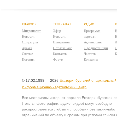
ЕПАРХИЯ
ТЕЛЕКАНАЛ
РАДИО
Г
Митрополит
Эфир
Программа
Н
Новости
Новости
передач
Н
Структура
Программы
Аудиоархив
Ф
Храмы
О телеканале
О радиостанции
О
Святые
Контакты
Частоты
К
История
Форум
Контакты
© 17.02.1999 — 2026
Екатеринбургский епархиальный
Информационно-издательский центр
Все материалы интернет-портала Екатеринбургской е
(тексты, фотографии, аудио, видео) могут свободно
распространяться любыми способами без каких-либо
ограничений по объёму и срокам при условии ссылки 