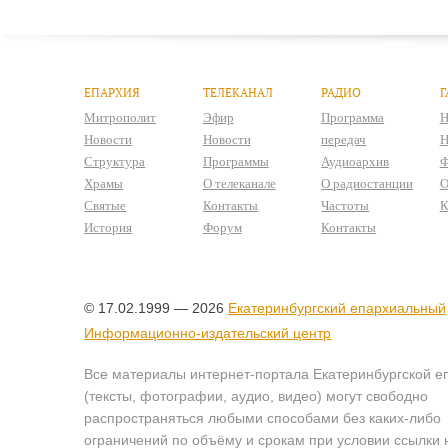
ЕПАРХИЯ
ТЕЛЕКАНАЛ
РАДИО
Г
Митрополит
Эфир
Программа
Н
Новости
Новости
передач
Н
Структура
Программы
Аудиоархив
Ф
Храмы
О телеканале
О радиостанции
О
Святые
Контакты
Частоты
К
История
Форум
Контакты
© 17.02.1999 — 2026
Екатеринбургский епархиальный
Информационно-издательский центр
Все материалы интернет-портала Екатеринбургской е
(тексты, фотографии, аудио, видео) могут свободно
распространяться любыми способами без каких-либо
ограничений по объёму и срокам при условии ссылки 