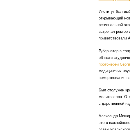
Институт был выб
открывающий нов
региональной эко
встречал ректор 
приветствовали 
Губернатор в соп
области студенч
протоиерей Серги
медицинских наук
пожертвования на
Был отслужен кра
молитвослов. Оте
с дарственной н
Александр Мишар
этого важнейшего
главы уральского