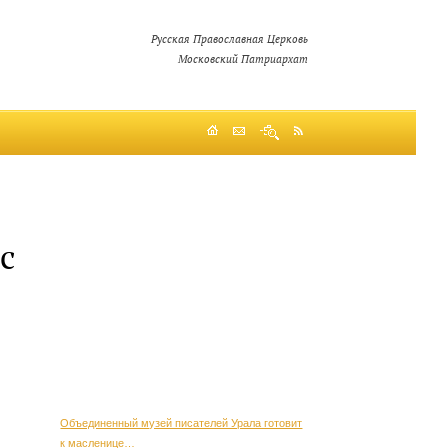
Русская Православная Церковь
Московский Патриархат
с
Объединенный музей писателей Урала готовит
к масленице…