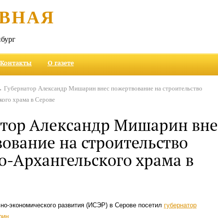
ВНАЯ
бург
Контакты
О газете
 Губернатор Александр Мишарин внес пожертвование на строительство
ого храма в Серове
тор Александр Мишарин вне
ование на строительство
-Архангельского храма в
но-экономического развития (ИСЭР) в Серове посетил
губернатор
рин
.