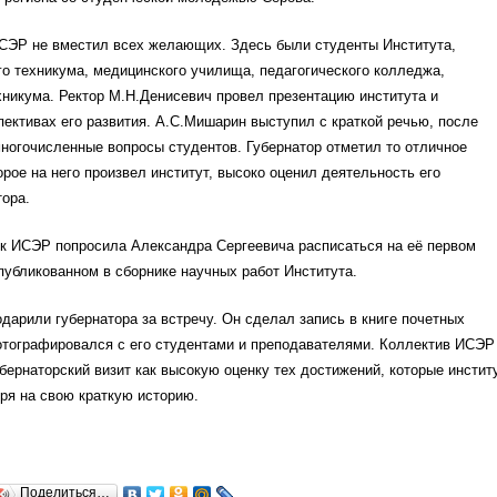
СЭР не вместил всех желающих. Здесь были студенты Института,
о техникума, медицинского училища, педагогического колледжа,
никума. Ректор М.Н.Денисевич провел презентацию института и
пективах его развития. А.С.Мишарин выступил с краткой речью, после
многочисленные вопросы студентов. Губернатор отметил то отличное
орое на него произвел институт, высоко оценил деятельность его
тора.
ок ИСЭР попросила Александра Сергеевича расписаться на её первом
публикованном в сборнике научных работ Института.
дарили губернатора за встречу. Он сделал запись в книге почетных
отографировался с его студентами и преподавателями. Коллектив ИСЭР
бернаторский визит как высокую оценку тех достижений, которые инстит
ря на свою краткую историю.
Поделиться…