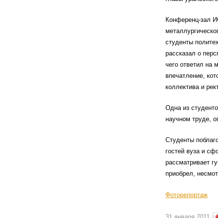
Конференц-зал И
металлургическог
студенты политех
рассказал о перс
чего ответил на 
впечатление, кот
коллектива и рек
Одна из студент
научном труде, о
Студенты поблаго
гостей вуза и сф
рассматривает гу
приобрел, несмот
Фоторепортаж
31 января 2011