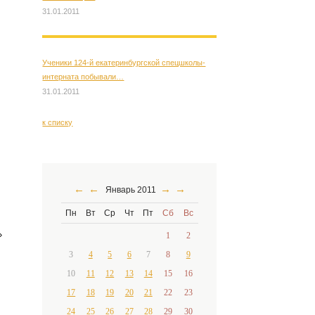
31.01.2011
Ученики 124-й екатеринбургской спецшколы-
интерната побывали…
31.01.2011
к списку
←
←
→
→
Январь 2011
Пн
Вт
Ср
Чт
Пт
Сб
Вс
»
1
2
3
4
5
6
7
8
9
10
11
12
13
14
15
16
17
18
19
20
21
22
23
24
25
26
27
28
29
30