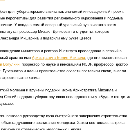
ран для губернаторского визита как значимый инновационный проект,
ые перспективы для развития регионального образования и подъема
номики. У входа в самый северный уральский вуз высокого гостя
института профессор Михаил Денисевич и студенты, которые
Александра Мишарина и подарили ему букет цветов.
ровождении министров и ректора Института проследовал в первый в
еский храм во имя
Архистратига Божия Михаила
, где его приветствовал
й Вогулкин
, проректор по науке и инновациям ИСЭР, профессор, доктор
. Губернатор и члены правительства области поставили свечи, внесли
 строительство храма.
ткий молебен и вручены подарки: икона Архистратига Михаила и
ц Сергий подарил губернатору свою последнюю книгу «Будьте как дети
адписью.
ин пожелал руководству вуза быстрейшего завершения строительства
 объекта духовного воспитания молодежи. Затем состоялась встреча
 региона со студенческой молодежью Серова.