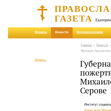
ПРАВОСЛА
ГАЗЕТА
Екатерин
Номера
Новости
Фоторепортажи
Главная
→
Новости
→
Михаило-Архангельск
Анонсы
Губерна
пожертв
Михаило
Серове
Институт социаль
Александр Миша