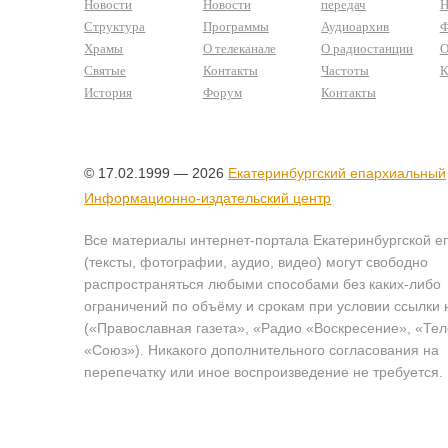
Новости
Новости
передач
Н
Структура
Программы
Аудиоархив
Ф
Храмы
О телеканале
О радиостанции
О
Святые
Контакты
Частоты
К
История
Форум
Контакты
© 17.02.1999 — 2026
Екатеринбургский епархиальный
Информационно-издательский центр
Все материалы интернет-портала Екатеринбургской е
(тексты, фотографии, аудио, видео) могут свободно
распространяться любыми способами без каких-либо
ограничений по объёму и срокам при условии ссылки 
(«Православная газета», «Радио «Воскресение», «Те
«Союз»). Никакого дополнительного согласования на
перепечатку или иное воспроизведение не требуется.