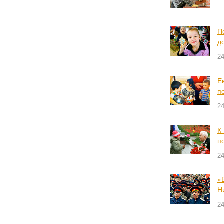
П
д
24
Е
п
24
К
п
24
«
Н
24