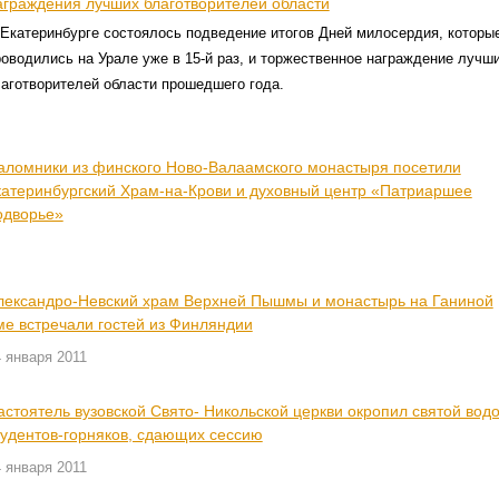
аграждения лучших благотворителей области
 Екатеринбурге состоялось подведение итогов Дней милосердия, которы
оводились на Урале уже в 15-й раз, и торжественное награждение лучш
лаготворителей области прошедшего года.
аломники из финского Ново-Валаамского монастыря посетили
катеринбургский Храм-на-Крови и духовный центр «Патриаршее
одворье»
лександро-Невский храм Верхней Пышмы и монастырь на Ганиной
ме встречали гостей из Финляндии
 января 2011
астоятель вузовской Свято- Никольской церкви окропил святой вод
тудентов-горняков, сдающих сессию
 января 2011