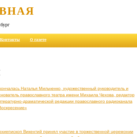
ВНАЯ
бург
Контакты
О газете
и
кончалась Наталья Мильченко, художественный руководитель и
снователь православного театра имени Михаила Чехова, редактор
итературно-драматической редакции православного радиоканала
Воскресение»
рхиепископ Викентий принял участие в торжественной церемонии