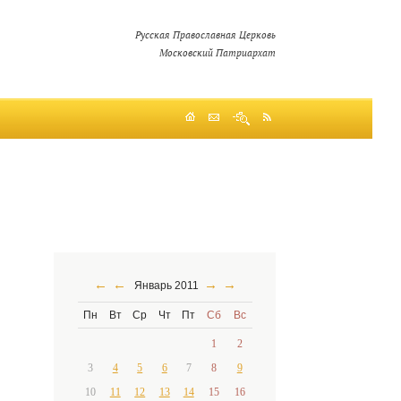
Русская Православная Церковь
Московский Патриархат
←
←
→
→
Январь 2011
Пн
Вт
Ср
Чт
Пт
Сб
Вс
1
2
3
4
5
6
7
8
9
10
11
12
13
14
15
16