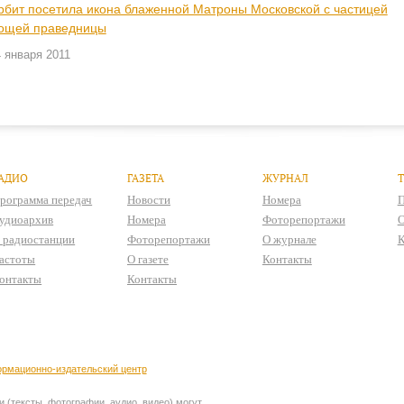
рбит посетила икона блаженной Матроны Московской с частицей
ощей праведницы
 января 2011
АДИО
ГАЗЕТА
ЖУРНАЛ
рограмма передач
Новости
Номера
П
удиоархив
Номера
Фоторепортажи
О
 радиостанции
Фоторепортажи
О журнале
К
астоты
О газете
Контакты
онтакты
Контакты
рмационно-издательский центр
 (тексты, фотографии, аудио, видео) могут