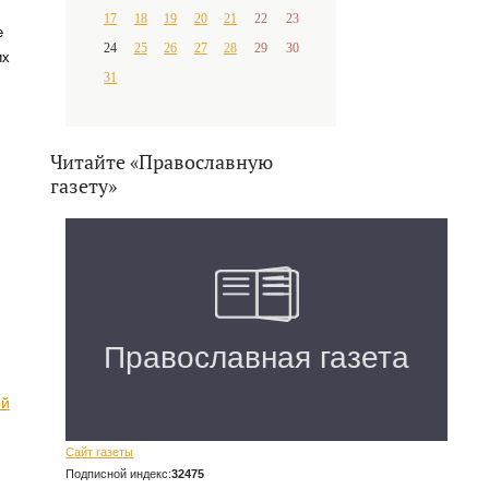
17
18
19
20
21
22
23
е
24
25
26
27
28
29
30
их
31
Читайте «Православную
газету»
ой
Сайт газеты
Подписной индекс:
32475