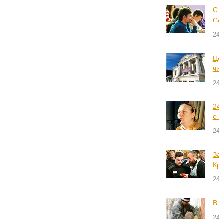
С
С
24
Ц
ч
24
2
с
24
З
К
24
В
24