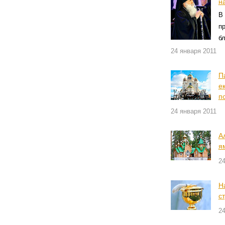
н
В
пр
б
24 января 2011
П
е
п
24 января 2011
А
я
24
Н
с
24