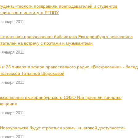
туденты-теологи поздравили преподавателей и студентов
оциального института РГППУ
 января 2011
ентральная православная библиотека Екатеринбурга пригласила
итателей на встречу с поэтами и музыкантами
 января 2011
4 и 26 января в эфире православного радио «Воскресение» - бесед
 поэтессой Татьяной Шороховой
 января 2011
аключенные екатеринбургского СИЗО №5 приняли таинство
рещения
 января 2011
 Новоуральске будут строиться храмы «шаговой доступности»
 января 2011