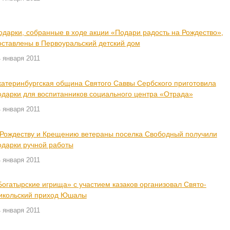
одарки, собранные в ходе акции «Подари радость на Рождество»,
оставлены в Первоуральский детский дом
 января 2011
катеринбургская община Святого Саввы Сербского приготовила
одарки для воспитанников социального центра «Отрада»
 января 2011
 Рождеству и Крещению ветераны поселка Свободный получили
одарки ручной работы
 января 2011
Богатырские игрища» с участием казаков организовал Свято-
икольский приход Юшалы
 января 2011