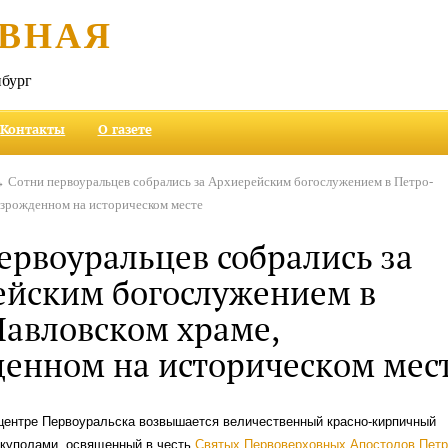
ВНАЯ
бург
Контакты
О газете
 Сотни первоуральцев собрались за Архиерейским богослужением в Петро-
озрожденном на историческом месте
ервоуральцев собрались за
ейским богослужением в
авловском храме,
енном на историческом мес
 центре Первоуральска возвышается величественный красно-кирпичный
 куполами, освященный в честь
Святых Первоверховных Апостолов Петр