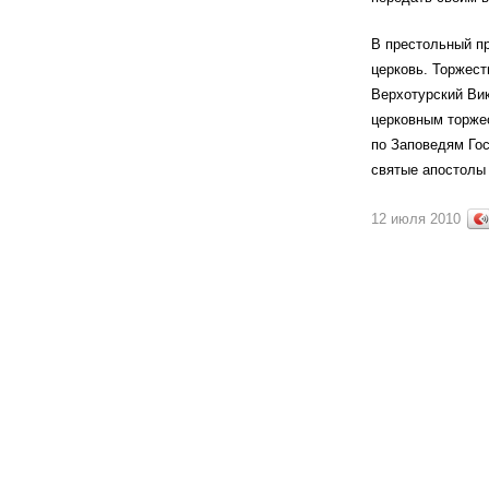
В престольный п
церковь. Торжест
Верхотурский Вик
церковным торжес
по Заповедям Гос
святые апостолы 
12 июля 2010