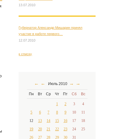
13.07.2010
и
Губернатор Александр Мишарин принял
участие в работе первого…
12.07.2010
к списку
о
←
←
→
→
Июль 2010
Пн
Вт
Ср
Чт
Пт
Сб
Вс
1
2
3
4
5
6
7
8
9
10
11
12
13
14
15
16
17
18
19
20
21
22
23
24
25
ы
26
27
28
29
30
31