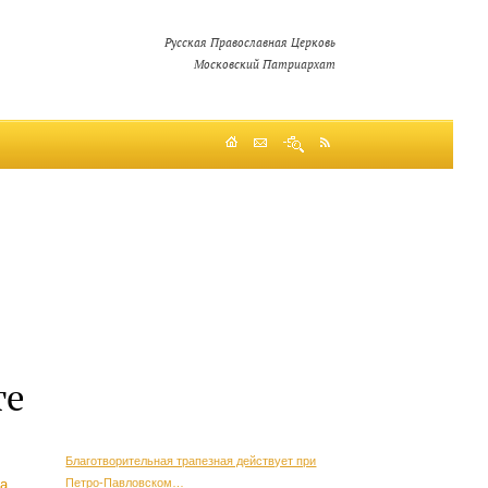
Русская Православная Церковь
Московский Патриархат
те
Благотворительная трапезная действует при
Петро-Павловском…
а