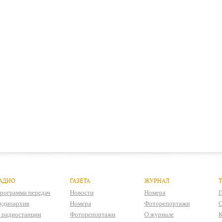
АДИО
ГАЗЕТА
ЖУРНАЛ
рограмма передач
Новости
Номера
П
удиоархив
Номера
Фоторепортажи
О
 радиостанции
Фоторепортажи
О журнале
К