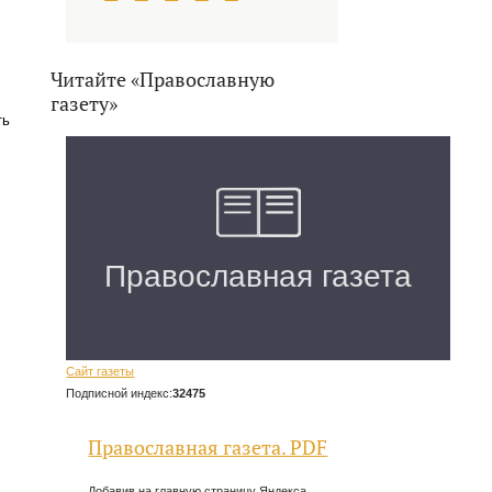
Читайте «Православную
газету»
ть
Сайт газеты
Подписной индекс:
32475
Православная газета. PDF
Добавив на главную страницу Яндекса