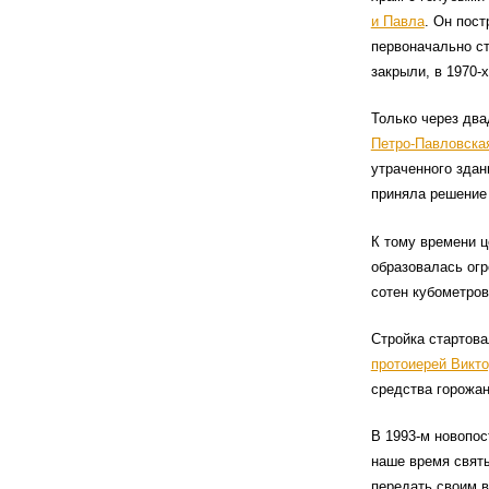
и Павла
. Он пост
первоначально ст
закрыли, в 1970-
Только через два
Петро-Павловска
утраченного здан
приняла решение 
К тому времени ц
образовалась огр
сотен кубометров
Стройка стартова
протоиерей Викт
средства горожан
В 1993-м новопос
наше время святы
передать своим в