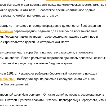
роен без малого два десятка лет назад на историческом месте, там, где 
ояла церковь в XIX веке. В советское время молитвенное здание
х взорвали, чтобы проложить автотрассу.
дцать лет началось в городе возрождение духовности. Воссозданная
я община
первоочередной задачей для себя сочла восстановление
ия. Городская администрация также решила исправить содеянное и
о строительстве церкви на историческом месте.
ентральная часть горы была полностью разрушена, в котловане
омная свалка. После расчистки территории пришлось привезти нескольк
 скальной породы под основание будущего храма.
ла в 1991-м. Руководил работами бессменный настоятель прихода
ор Махонин
. Возводили здание рабочие Первоуральского СУ-4, на
 и благотворителей.
троенный храм был освящен. Он стал одной из первых возрожденных в
нь Екатеринбургской епархии. И теперь первоуральцы берегут его, чтоб
нукам и правнукам.