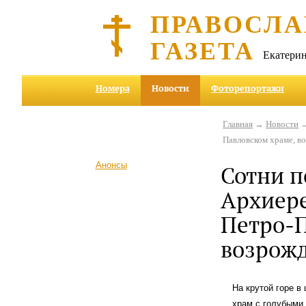
ПРАВОСЛА
ГАЗЕТА
Екатерин
Номера
Новости
Фоторепортажи
Главная
→
Новости
→
Павловском храме, в
Анонсы
Сотни п
Архиер
Петро-П
возрожд
На крутой горе в
храм с голубыми