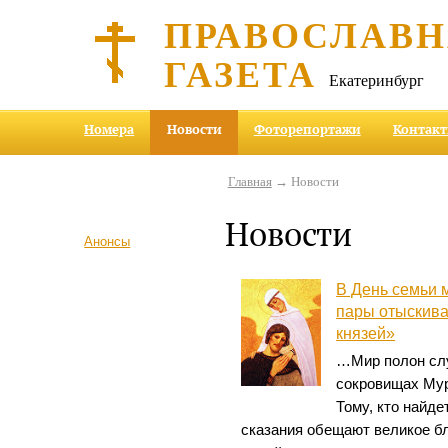
ПРАВОСЛАВ
ГАЗЕТА
Екатеринбург
Номера
Новости
Фоторепортажи
Контак
Главная
→ Новости
Новости
Анонсы
В День семьи 
пары отыскив
князей»
…Мир полон слу
сокровищах Мур
Тому, кто найде
сказания обещают великое бл