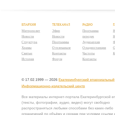
ЕПАРХИЯ
ТЕЛЕКАНАЛ
РАДИО
Г
Митрополит
Эфир
Программа
Н
Новости
Новости
передач
Н
Структура
Программы
Аудиоархив
Ф
Храмы
О телеканале
О радиостанции
О
Святые
Контакты
Частоты
К
История
Форум
Контакты
© 17.02.1999 — 2026
Екатеринбургский епархиальный
Информационно-издательский центр
Все материалы интернет-портала Екатеринбургской е
(тексты, фотографии, аудио, видео) могут свободно
распространяться любыми способами без каких-либо
ограничений по объёму и срокам при условии ссылки 