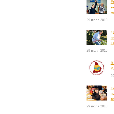
Е
е
м
29 июля 2010
4
п
Е
29 июля 2010
В
Р
2
С
н
т
29 июля 2010