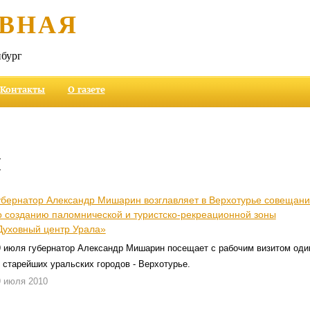
ВНАЯ
бург
Контакты
О газете
и
убернатор Александр Мишарин возглавляет в Верхотурье совещан
о созданию паломнической и туристско-рекреационной зоны
Духовный центр Урала»
9 июля губернатор Александр Мишарин посещает с рабочим визитом оди
 старейших уральских городов - Верхотурье.
9 июля 2010