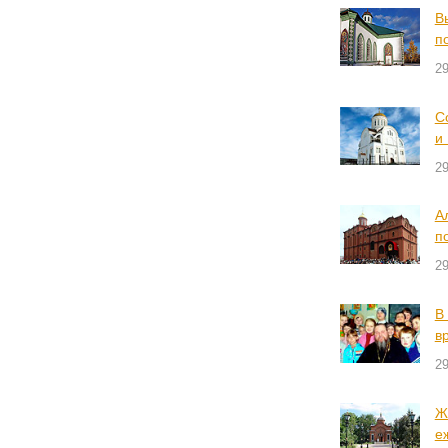
В
п
2
С
и
2
А
п
2
В
в
2
Ж
е