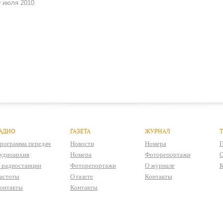
9 июля 2010
АДИО
ГАЗЕТА
ЖУРНАЛ
рограмма передач
Новости
Номера
П
удиоархив
Номера
Фоторепортажи
О
 радиостанции
Фоторепортажи
О журнале
К
астоты
О газете
Контакты
онтакты
Контакты