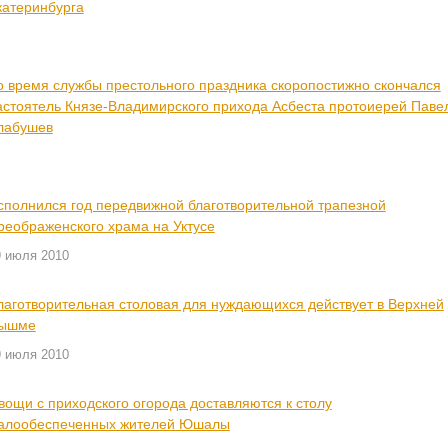
катеринбурга
о время службы престольного праздника скоропостижно скончался
астоятель Князе-Владимирского прихода Асбеста протоиерей Паве
лабушев
сполнился год передвижной благотворительной трапезной
реображенского храма на Уктусе
9 июля 2010
лаготворительная столовая для нуждающихся действует в Верхней
ышме
9 июля 2010
вощи с приходского огорода доставляются к столу
алообеспеченных жителей Юшалы