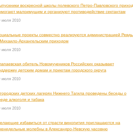
ыпускники воскресной школы полевского Петро-Павловского прихо
омогают малоимущим и организуют противодействие сектантам
9 июля 2010
оциальные проекты совместно реализуются администрацией Ревд
 Михаило-Архангельским приходом
9 июля 2010
лапаевская обитель Новомучеников Российских оказывает
оддержку детским домам и приютам городского округа
9 июля 2010
 городских детских лагерях Нижнего Тагила проведены беседы о
реде алкоголя и табака
9 июля 2010
елающие избавиться от страсти винопития приглашаются на
женедельные молебны в Александро-Невскую часовню