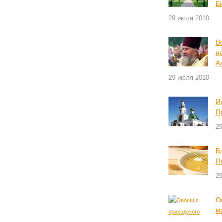
Е
29 июля 2010
В
н
А
29 июля 2010
И
П
2
Б
П
2
О
м