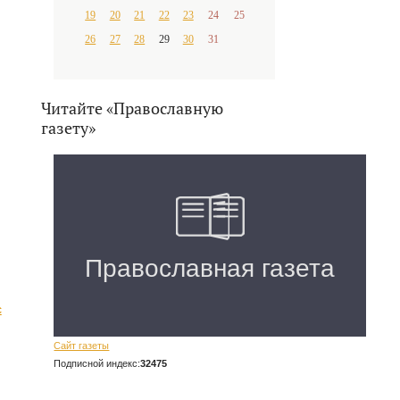
19
20
21
22
23
24
25
26
27
28
29
30
31
Читайте «Православную
газету»
с
Сайт газеты
Подписной индекс:
32475