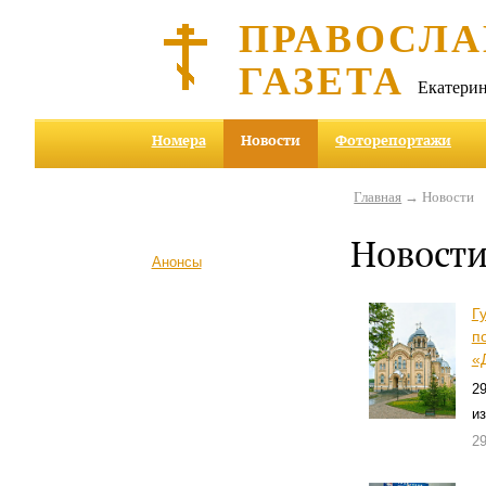
ПРАВОСЛА
ГАЗЕТА
Екатерин
Номера
Новости
Фоторепортажи
Главная
→ Новости
Новост
Анонсы
Г
п
«
2
из
2