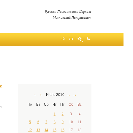
Русская Православная Церковь
Московский Патриархат
ие
←
←
→
→
Июль 2010
Пн
Вт
Ср
Чт
Пт
Сб
Вс
н
1
2
3
4
5
6
7
8
9
10
11
12
13
14
15
16
17
18