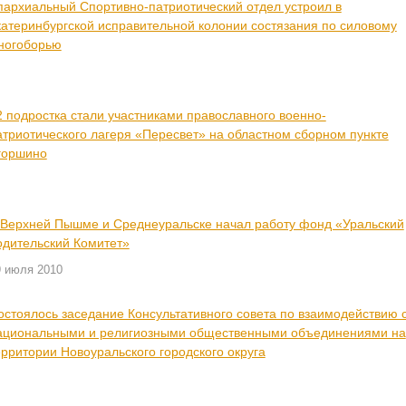
пархиальный Спортивно-патриотический отдел устроил в
катеринбургской исправительной колонии состязания по силовому
ногоборью
2 подростка стали участниками православного военно-
атриотического лагеря «Пересвет» на областном сборном пункте
горшино
 Верхней Пышме и Среднеуральске начал работу фонд «Уральский
одительский Комитет»
9 июля 2010
остоялось заседание Консультативного совета по взаимодействию 
ациональными и религиозными общественными объединениями на
ерритории Новоуральского городского округа