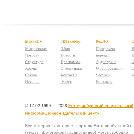
ЕПАРХИЯ
ТЕЛЕКАНАЛ
РАДИО
Г
Митрополит
Эфир
Программа
Н
Новости
Новости
передач
Н
Структура
Программы
Аудиоархив
Ф
Храмы
О телеканале
О радиостанции
О
Святые
Контакты
Частоты
К
История
Форум
Контакты
© 17.02.1999 — 2026
Екатеринбургский епархиальный
Информационно-издательский центр
Все материалы интернет-портала Екатеринбургской е
(тексты, фотографии, аудио, видео) могут свободно