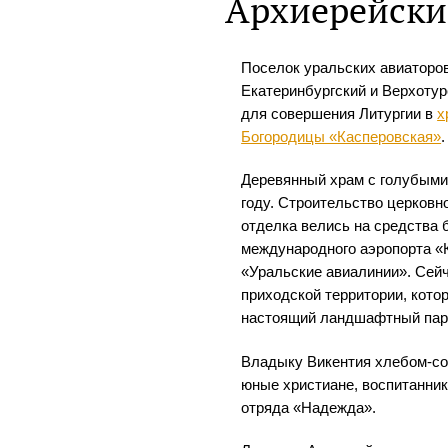
Архиерейск
Поселок уральских авиаторо
Екатеринбургский и Верхотур
для совершения Литургии в
х
Богородицы «Касперовская»
.
Деревянный храм с голубыми
году. Строительство церковно
отделка велись на средства 
международного аэропорта «
«Уральские авиалинии». Сей
приходской территории, кото
настоящий ландшафтный пар
Владыку Викентия хлебом-со
юные христиане, воспитанник
отряда «Надежда».