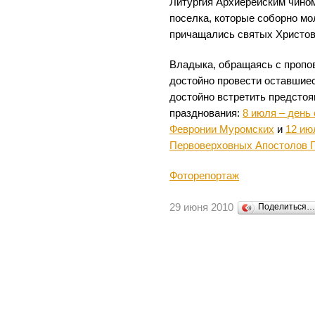
Литургия Архиерейским чино
поселка, которые соборно мо
причащались святых Христов
Владыка, обращаясь с пропо
достойно провести оставшиес
достойно встретить предсто
празднования:
8 июля – день
Февронии Муромских
и
12 ию
Первоверховных Апостолов П
Фоторепортаж
29 июня 2010
Поделиться