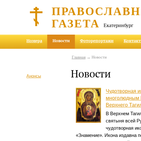
ПРАВОСЛАВ
ГАЗЕТА
Екатеринбург
Номера
Новости
Фоторепортажи
Контак
Главная
→ Новости
Новости
Анонсы
Чудотворная 
многолюдным 
Верхнего Таги
В Верхнем Таги
святыня всей Р
чудотворная ик
«Знамение». Икона издавна п