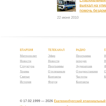
Епархиальный
выехал на ули
помочь бездо
22 июня 2010
ЕПАРХИЯ
ТЕЛЕКАНАЛ
РАДИО
Г
Митрополит
Эфир
Программа
Н
Новости
Новости
передач
Н
Структура
Программы
Аудиоархив
Ф
Храмы
О телеканале
О радиостанции
О
Святые
Контакты
Частоты
К
История
Форум
Контакты
© 17.02.1999 — 2026
Екатеринбургский епархиальный