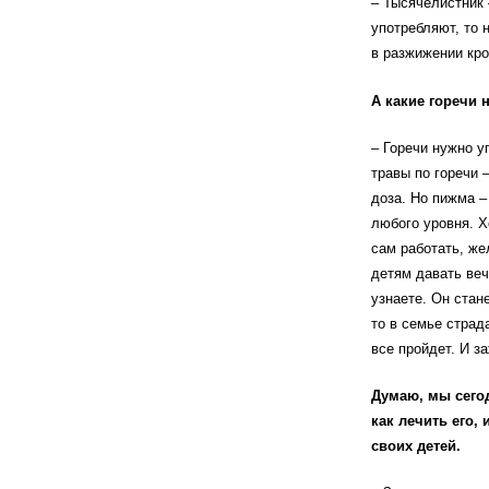
– Тысячелистник 
употребляют, то 
в разжижении кро
А какие горечи 
– Горечи нужно у
травы по горечи 
доза. Но пижма –
любого уровня. Х
сам работать, же
детям давать веч
узнаете. Он стан
то в семье страд
все пройдет. И з
Думаю, мы сего
как лечить его,
своих детей.