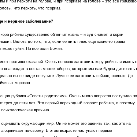
пы и при перхоти на голове, и при псориазе на голове – это все грибково
оловы, что перхоть, что псориаз.
ще и нервное заболевание?
о кора рябины существенно облегчит жизнь – и зуд снимет, и корки
ьшит. Вплоть до того, что, если ее пить плюс еще какие-то травы
з может уйти. На все воля Божия.
меет противопоказаний. Очень полезно заготовить кору рябины и иметь 
то она входит в состав многих сборов, которые мы вам будем диктовать 
дельно вы ее нигде не купите. Лучше ее заготовить сейчас, осенью. До
ойчивых морозов.
ующая рубрика «Советы родителям». Очень много вопросов поступило по
от трех до пяти лет. Это первый переходный возраст ребенка, и поэтому
 психологическая причина.
 оценивать окружающий мир. Он не может его оценить так, как это на
 а оценивает по-своему. В этом возрасте наступают первые