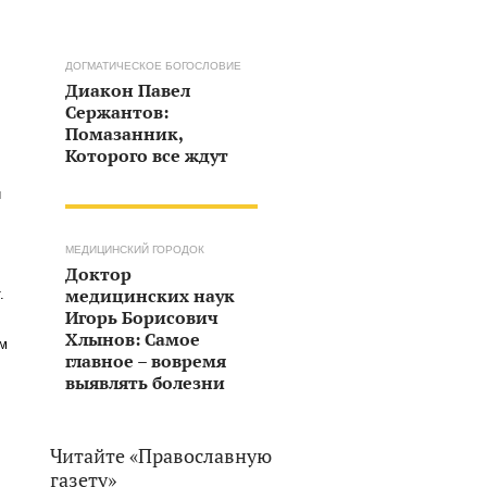
ДОГМАТИЧЕСКОЕ БОГОСЛОВИЕ
Диакон Павел
Сержантов:
Помазанник,
Которого все ждут
и
МЕДИЦИНСКИЙ ГОРОДОК
Доктор
медицинских наук
.
Игорь Борисович
Хлынов: Самое
ам
главное – вовремя
выявлять болезни
Читайте «Православную
газету»