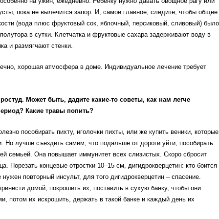
особенно на ужин, ежедневно. Ребенку нужно давать овощное рагу или
усты, пока не вылечится запор. И, самое главное, следите, чтобы общее
ости (вода плюс фруктовый сок, яблочный, персиковый, сливовый) было
полутора в сутки. Клетчатка и фруктовые сахара задерживают воду в
ка и размягчают стенки.
нечно, хорошая атмосфера в доме. Индивидуальное лечение требует
ростуд. Может быть, дадите какие-то советы, как нам легче
период? Какие травы попить?
олезно пособирать пихту, иголочки пихты, или же купить веники, которые
. Но лучше съездить самим, что подальше от дороги уйти, пособирать
сей семьей. Она повышает иммунитет всех слизистых. Скоро сбросит
ца. Порезать концевые отростки 10–15 см, дигидрокверцетин: кто боится
е нужен повторный инсульт, для того дигидрокверцетин – спасение.
принести домой, покрошить их, поставить в сухую банку, чтобы они
и, потом их искрошить, держать в такой банке и каждый день их