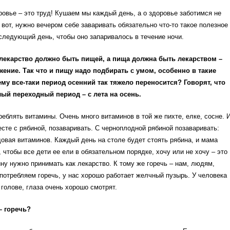
ровье – это труд! Кушаем мы каждый день, а о здоровье заботимся не
 вот, нужно вечером себе заваривать обязательно что-то такое полезное
следующий день, чтобы оно запаривалось в течение ночи.
 лекарство должно быть пищей, а пища должна быть лекарством –
жение. Так что и пищу надо подбирать с умом, особенно в такие
му все-таки период осенний так тяжело переносится? Говорят, что
ый переходный период – с лета на осень.
реблять витамины. Очень много витаминов в той же пихте, елке, сосне. 
сте с рябиной, позаваривать. С черноплодной рябиной позаваривать:
довая витаминов. Каждый день на столе будет стоять рябина, и мама
, чтобы все дети ее ели в обязательном порядке, хочу или не хочу – это
у нужно принимать как лекарство. К тому же горечь – нам, людям,
потребляем горечь, у нас хорошо работает желчный пузырь. У человека
голове, глаза очень хорошо смотрят.
– горечь?