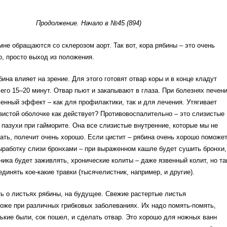
Продолжение. Начало в №45 (894)
мне обращаются со склерозом аорт. Так вот, кора рябины – это очень
, просто выход из положения.
ина влияет на зрение. Для этого готовят отвар коры и в конце кладут
сего 15–20 минут. Отвар пьют и закапывают в глаза. При болезнях печен
енный эффект – как для профилактики, так и для лечения. Утягивает
зистой оболочке как действует? Противовоспалительно – это слизистые
 пазухи при гайморите. Она все слизистые внутренние, которые мы не
ть, полечит очень хорошо. Если цистит – рябина очень хорошо поможет
ыработку слизи бронхами – при выраженном кашле будет сушить бронхи,
ика будет заживлять, хронические колиты – даже язвенный колит, но т
динять кое-какие травки (тысячелистник, например, и другие).
ть о листьях рябины, на будущее. Свежие растертые листья
оже при различных грибковых заболеваниях. Их надо помять-помять,
ькие были, сок пошел, и сделать отвар. Это хорошо для ножных ванн