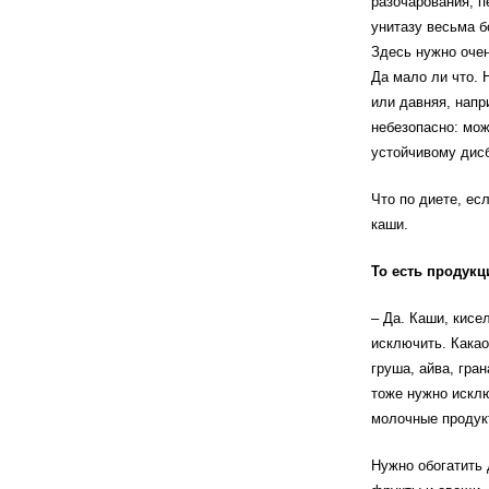
разочарования, п
унитазу весьма б
Здесь нужно очен
Да мало ли что. 
или давняя, напр
небезопасно: мож
устойчивому дисб
Что по диете, ес
каши.
То есть продук
– Да. Каши, кисел
исключить. Какао
груша, айва, гра
тоже нужно искл
молочные продук
Нужно обогатить 