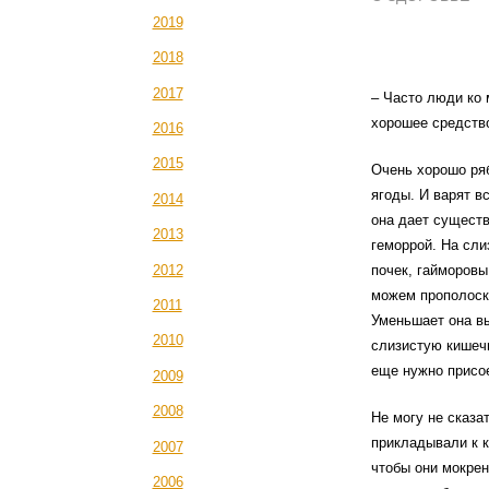
2019
2018
2017
– Часто люди ко 
хорошее средство
2016
2015
Очень хорошо ряб
ягоды. И варят в
2014
она дает существ
2013
геморрой. На сли
2012
почек, гайморовы
можем прополоска
2011
Уменьшает она в
2010
слизистую кишечн
еще нужно присое
2009
2008
Не могу не сказа
прикладывали к к
2007
чтобы они мокрен
2006