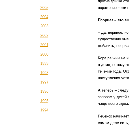
против грибка сто
2005
поражение кожи г
2004
Псориаз – это е
2003
– Да, нервное, н
2002
существенно умен
2001
добавить, псориа
2000
Кора рябины не и
1999
в доме, потому ч
течение года. От
1998
наступления уст
1997
А теперь – след
1996
запорам у детей 
1995
чаще всего здесь
1994
Ребенок начинает
самом деле есть,