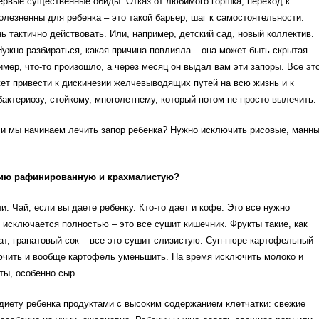
ервые существенные обиды. Отказ от любимого горшка, переход к
олезненны для ребенка – это такой барьер, шаг к самостоятельности.
ь тактично действовать. Или, например, детский сад, новый коллектив.
Нужно разбираться, какая причина повлияла – она может быть скрытая
имер, что-то произошло, а через месяц он выдал вам эти запоры. Все эт
ет привести к дискинезии желчевыводящих путей на всю жизнь и к
актериозу, стойкому, многолетнему, который потом не просто вылечить.
ли мы начинаем лечить запор ребенка? Нужно исключить рисовые, манн
цию рафинированную и крахмалистую?
и. Чай, если вы даете ребенку. Кто-то дает и кофе. Это все нужно
 исключается полностью – это все сушит кишечник. Фрукты такие, как
нат, гранатовый сок – все это сушит слизистую. Суп-пюре картофельный
ючить и вообще картофель уменьшить. На время исключить молоко и
ты, особенно сыр.
диету ребенка продуктами с высоким содержанием клетчатки: свежие