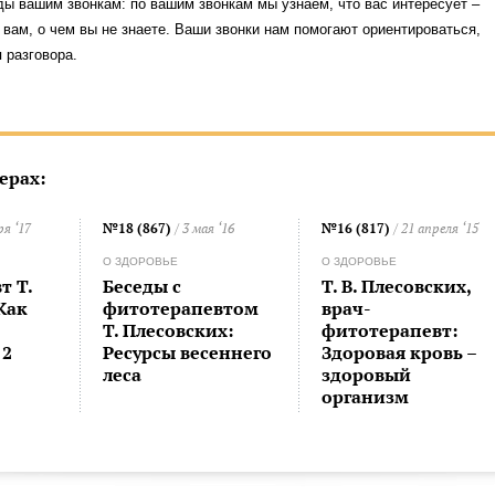
ды вашим звонкам: по вашим звонкам мы узнаем, что вас интересует –
 вам, о чем вы не знаете. Ваши звонки нам помогают ориентироваться,
 разговора.
ерах:
ря ‘17
№18 (867)
/ 3 мая ‘16
№16 (817)
/ 21 апреля ‘15
О ЗДОРОВЬЕ
О ЗДОРОВЬЕ
т Т.
Беседы с
Т. В. Плесовских,
Как
фитотерапевтом
врач-
Т. Плесовских:
фитотерапевт:
 2
Ресурсы весеннего
Здоровая кровь –
леса
здоровый
организм