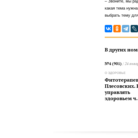
– Звоните, мы ра
какая тема нужна
выбрать тему для
В других ном
№4 (901)
/ 24 янва
О ЗДОРОВЬЕ
Фитотерапев
Плесовских. 
управлять
здоровьем ч.