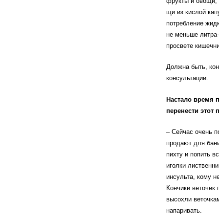
фрукты и овощи, 
щи из кислой кап
потребление жидк
не меньше литра-
просвете кишечни
Должна быть, ко
консультации.
Настало время п
перенести этот 
– Сейчас очень п
продают для бани
пихту и попить в
иголки лиственни
инсульта, кому н
Кончики веточек 
высохли веточкам
напаривать.