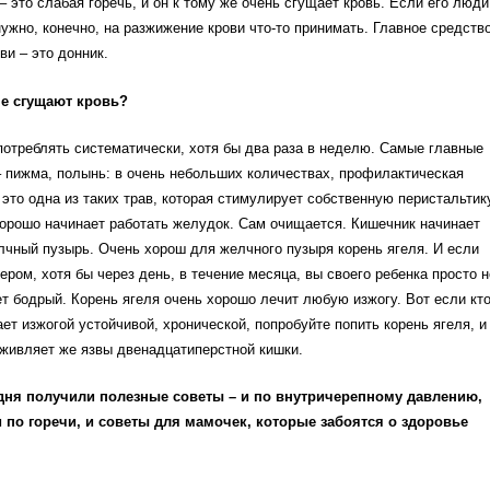
– это слабая горечь, и он к тому же очень сгущает кровь. Если его люди
нужно, конечно, на разжижение крови что-то принимать. Главное средств
ви – это донник.
не сгущают кровь?
потреблять систематически, хотя бы два раза в неделю. Самые главные
– пижма, полынь: в очень небольших количествах, профилактическая
 это одна из таких трав, которая стимулирует собственную перистальтик
орошо начинает работать желудок. Сам очищается. Кишечник начинает
лчный пузырь. Очень хорош для желчного пузыря корень ягеля. И если
ером, хотя бы через день, в течение месяца, вы своего ребенка просто н
ет бодрый. Корень ягеля очень хорошо лечит любую изжогу. Вот если кто
ает изжогой устойчивой, хронической, попробуйте попить корень ягеля, и
аживляет же язвы двенадцатиперстной кишки.
дня получили полезные советы – и по внутричерепному давлению,
 и по горечи, и советы для мамочек, которые забоятся о здоровье