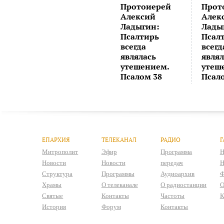
Протоиерей
Прот
Алексий
Алек
Ладыгин:
Лады
Псалтирь
Псал
всегда
всегд
являлась
являл
утешением.
утеш
Псалом 38
Псал
ЕПАРХИЯ
ТЕЛЕКАНАЛ
РАДИО
Г
Митрополит
Эфир
Программа
Н
Новости
Новости
передач
Н
Структура
Программы
Аудиоархив
Ф
Храмы
О телеканале
О радиостанции
О
Святые
Контакты
Частоты
К
История
Форум
Контакты