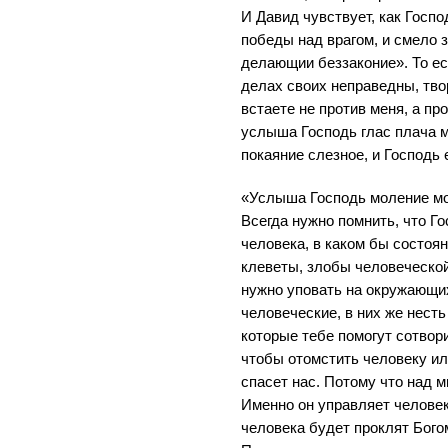
И Давид чувствует, как Госпо
победы над врагом, и смело з
делающии беззаконие». То ес
делах своих неправедны, тво
встаете не против меня, а пр
услыша Господь глас плача м
покаяние слезное, и Господь 
«Услыша Господь моление мо
Всегда нужно помнить, что Го
человека, в каком бы состоян
клеветы, злобы человеческой
нужно уповать на окружающих
человеческие, в них же несть
которые тебе помогут сотвори
чтобы отомстить человеку ил
спасет нас. Потому что над 
Именно он управляет челове
человека будет проклят Бого