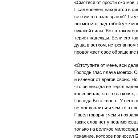
«Смятеся от ярости око мое, 
Псалмопевец находится в си
ветхим в глазах врагов? Ты у
лохмотьях, над тобой уже мож
никакой силы. Вот в таком со
теряет надежды. Если его та
душа в ветхом, истрепанном с
продолжает свое обращение к
«Отступите от мене, вси дел
Господь глас плача моего». О
и изнемог от врагов своих. Н
что он никогда не терял наде
колесницах, кто-то на конях, а
Господа Бога своего. У него н
не мог хвалиться чем-то в св
Павел говорил: чем я похвал
таких слов нет у псалмопевц
только на великое милосерди
покаяние, которое приносил Б