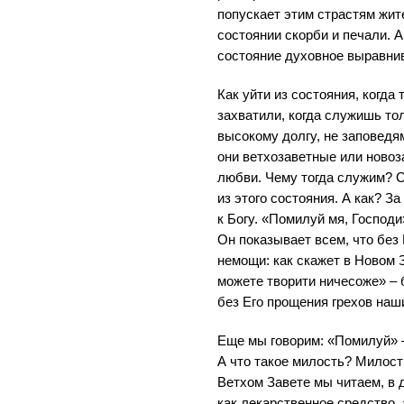
попускает этим страстям жит
состоянии скорби и печали. А
состояние духовное выравни
Как уйти из состояния, когда
захватили, когда служишь то
высокому долгу, не заповедя
они ветхозаветные или новоз
любви. Чему тогда служим? С
из этого состояния. А как? З
к Богу. «Помилуй мя, Господи
Он показывает всем, что без
немощи: как скажет в Новом 
можете творити ничесоже» – 
без Его прощения грехов наш
Еще мы говорим: «Помилуй» –
А что такое милость? Милость
Ветхом Завете мы читаем, в 
как лекарственное средство, 