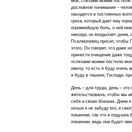
мое, слезами моими постелю 
дословное понимание – чело
находится в постоянных вопл
греха, который дает ему огр
огромнейшую боль, о ней нев
никогда, он воздыхает днем, 
Псалмопевец просит, чтобы Г
этого. Он говорит, что даже н
принести очищение даже тогд
«слезами моими постелю мою
омочу, то есть я буду очень м
я буду в тишине, Господи, пр
День – для труда, день – это
жительствовала, чтобы мы и
себя и своих близких. Днем я
ночью я не забуду его, я смо
покаяние, так что и подушка
покаянии, ведь она будет ом