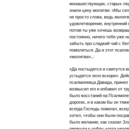
монашествующих, старых люд
знали цену молитве: «Мы сег
не просто слова, ведь молит
удовлетворение, внутренний 
потом ты уже хочешь возвра
постоянно, ничего тебе уже н
забыть про сладкий чай с б
помолиться. Да и этот псало
«молитва»...
«Да постыдятся и смятутся вс
устыдятся зело вскоре». Де
псалмопевца Давида, принял 
возвысил его и избавил от т
было восстаний на Псалмопе
дорогих, и в каком бы он тяж
всегда Господь помогал, всег
хотел, чтобы они были поср
было желание, как сказал Зла
перешли к добру: когда челов