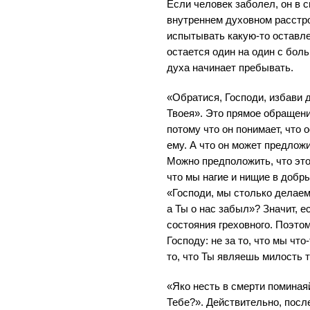
Если человек заболел, он в 
внутреннем духовном расстр
испытывать какую-то оставле
остается один на один с боль
духа начинает пребывать.
«Обратися, Господи, избави 
Твоея». Это прямое обращени
потому что он понимает, что о
ему. А что он может предложи
Можно предположить, что это
что мы нагие и нищие в доб
«Господи, мы столько делаем
а Ты о нас забыл»? Значит, е
состояния греховного. Поэто
Господу: не за то, что мы что
то, что Ты являешь милость т
«Яко несть в смерти поминаяй
Тебе?». Действительно, после