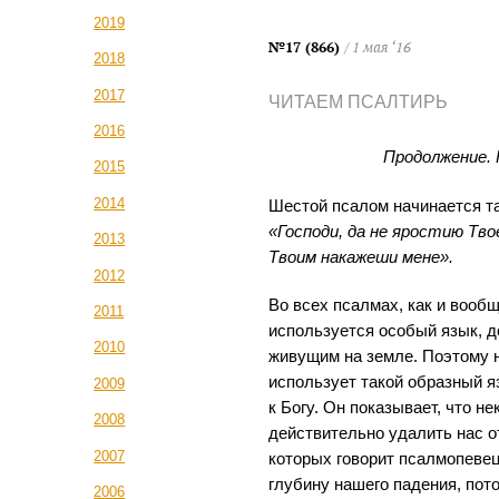
2019
№17 (866)
/ 1 мая ‘16
2018
2017
ЧИТАЕМ ПСАЛТИРЬ
2016
Продолжение. 
2015
2014
Шестой псалом начинается т
«Господи, да не яростию Тво
2013
Твоим накажеши мене».
2012
Во всех псалмах, как и вооб
2011
используется особый язык, д
2010
живущим на земле. Поэтому 
использует такой образный я
2009
к Богу. Он показывает, что н
2008
действительно удалить нас от
2007
которых говорит псалмопеве
глубину нашего падения, пот
2006