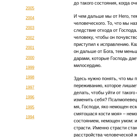
до такого состояния, когда о
2005
И чем дальше мы от Него, те
2004
человеческого. То, что мы на
2003
следствие отхода от Господа.
человеку, чтобы он почувство
2002
приступил к исправлению. Ка
2001
он дальше от Бога, тем мень
2000
дарами, которые Господь дае
милосердию.
1999
1998
Здесь нужно понять, что мы 
переживанию, которое лишает
1997
делать, чтобы уйти от такого
1996
изменить себя? Псалмопевец
мя, Господи, яко немощен есм
1995
смятошася кости моя» – нем
1994
состоянием, немощен умом: и 
страсти. Именно страсти ста
расстройства человеческой ж