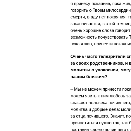
я принесу покаяние, пока жив
говорить о Твоем милосердии,
смерти, в аду нет покаяния, т
заканчивается, в этой темни
очень хорошие слова говорит
возможность почувствовать Т
пока я жив, принести покаяни
Очень часто телезрители с
за своих родственников, и
молитвы о упокоении, могу
нашим близким?
– Мы не можем принести пока
можем явить к ним любовь за
спасают человека почившего, 
молитва и добрые дела: мол
за отца почившего. Значит, п
причаститься нужно так, как 
поставил своего почившего ср