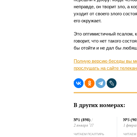
неправде, он творит зло, а ко
уходит от своего злого состоя
его окружает.
Это оптимистичный псалом, к
говорит, что нет такого состо
бы отойти и не дал бы любя
Полную версию беседы вы мо
прослушать на сайте телека
В других номерах:
№1 (898)
/
№5 (90
2 января ‘17
1 феврал
ЧИТАЕМ ПСАЛТИРЬ
ЧИТАЕМ