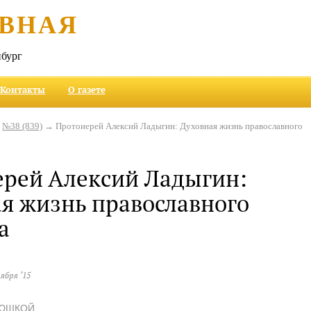
ВНАЯ
бург
Контакты
О газете
→
№38 (839)
→ Протоиерей Алексий Ладыгин: Духовная жизнь православного
рей Алексий Ладыгин:
я жизнь православного
а
тября ‘15
ТЮШКОЙ