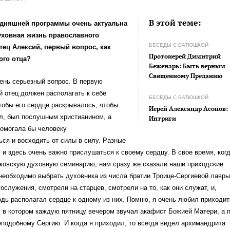
В этой теме:
одняшней программы очень актуальна
Духовная жизнь православного
БЕСЕДЫ С БАТЮШКОЙ
тец Алексий, первый вопрос, как
Протоиерей Димитрий
ого отца?
Беженарь: Быть верным
Священному Преданию
чень серьезный вопрос. В первую
 отец должен располагать к себе
БЕСЕДЫ С БАТЮШКОЙ
тобы его сердце раскрывалось, чтобы
Иерей Александр Асонов:
рал, был послушным христианином, а
Интриги
помогала бы человеку
ся и восходить от силы в силу. Разные
 и здесь очень важно прислушаться к своему сердцу. В свое время, ког
сковскую духовную семинарию, нам сразу же сказали наши приходские
необходимо выбрать духовника из числа братии Троице-Сергиевой лавры
ослужения, смотрели на старцев, смотрели на то, как они служат, и,
одь располагал сердце к одному из них. Помню, я очень любил приходит
, в котором каждую пятницу вечером звучал акафист Божией Матери, а 
подобному Сергию. И когда я приходил, то всегда видел архимандрита