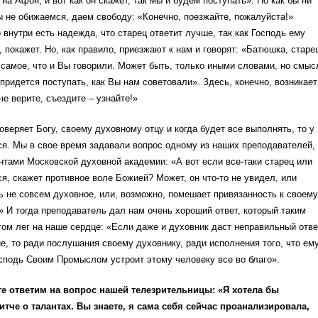
на Афон, и вот как он скажет, так мы и будем поступать». Но как бы ни
 не обижаемся, даем свободу: «Конечно, поезжайте, пожалуйста!»
о внутри есть надежда, что старец ответит лучше, так как Господь ему
, покажет. Но, как правило, приезжают к нам и говорят: «Батюшка, старе
 самое, что и Вы говорили. Может быть, только иными словами, но смыс
о придется поступать, как Вы нам советовали». Здесь, конечно, возникает
не верите, съездите – узнайте!»
оверяет Богу, своему духовному отцу и когда будет все выполнять, то у
ся. Мы в свое время задавали вопрос одному из наших преподавателей,
нтами Московской духовной академии: «А вот если все-таки старец или
я, скажет противное воле Божией? Может, он что-то не увидел, или
ь не совсем духовное, или, возможно, помешает привязанность к своему
 И тогда преподаватель дал нам очень хороший ответ, который таким
ом лег на наше сердце: «Если даже и духовник даст неправильный отве
е, то ради послушания своему духовнику, ради исполнения того, что ем
сподь Своим Промыслом устроит этому человеку все во благо».
е ответим на вопрос нашей телезрительницы: «Я хотела бы
итче о талантах. Вы знаете, я сама себя сейчас проанализировала,