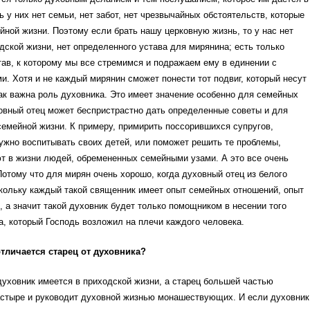
ь у них нет семьи, нет забот, нет чрезвычайных обстоятельств, которые
йной жизни. Поэтому если брать нашу церковную жизнь, то у нас нет
дской жизни, нет определенного устава для мирянина; есть только
ав, к которому мы все стремимся и подражаем ему в единении с
 Хотя и не каждый мирянин сможет понести тот подвиг, который несут
ак важна роль духовника. Это имеет значение особенно для семейных
овный отец может беспристрастно дать определенные советы и для
семейной жизни. К примеру, примирить поссорившихся супругов,
нужно воспитывать своих детей, или поможет решить те проблемы,
т в жизни людей, обремененных семейными узами. А это все очень
отому что для мирян очень хорошо, когда духовный отец из белого
кольку каждый такой священник имеет опыт семейных отношений, опыт
, а значит такой духовник будет только помощником в несении того
а, который Господь возложил на плечи каждого человека.
отличается старец от духовника?
духовник имеется в приходской жизни, а старец большей частью
астыре и руководит духовной жизнью монашествующих. И если духовник