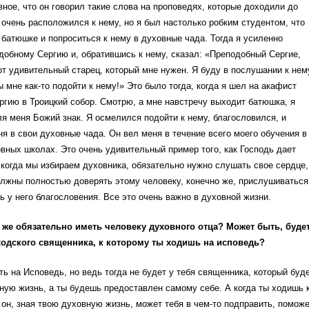
ное, что он говорил такие слова на проповедях, которые доходили до
 очень расположился к нему, но я был настолько робким студентом, что
 батюшке и попроситься к нему в духовные чада. Тогда я усиленно
обному Сергию и, обратившись к нему, сказал: «Преподобный Сергие,
тот удивительный старец, который мне нужен. Я буду в послушании к нем
ы мне как-то подойти к нему!» Это было тогда, когда я шел на акафист
гию в Троицкий собор. Смотрю, а мне навстречу выходит батюшка, я
ля меня Божий знак. Я осмелился подойти к нему, благословился, и
я в свои духовные чада. Он вел меня в течение всего моего обучения в
вных школах. Это очень удивительный пример того, как Господь дает
 когда мы избираем духовника, обязательно нужно слушать свое сердце,
лжны полностью доверять этому человеку, конечно же, прислушиваться
ть у него благословения. Все это очень важно в духовной жизни.
 же обязательно иметь человеку духовного отца? Может быть, буде
ходского священника, к которому ты ходишь на исповедь?
ть на Исповедь, но ведь тогда не будет у тебя священника, который буд
ную жизнь, а ты будешь предоставлен самому себе. А когда ты ходишь 
он, зная твою духовную жизнь, может тебя в чем-то подправить, помож