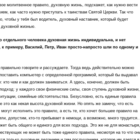
вое молитвенное правило, духовную жизнь, подскажет, как нужно вести
ием, как часто нужно приступать к таинствам Святой Церкви. Так что
о, чтобы у тебя был водитель, духовный наставник, который будет
 духовной жизнью.
го отдельного человека духовная жизнь индивидуальна, и нет
 к примеру, Василий, Петр, Иван просто-напросто шли по одному и
правильно говорите и рассуждаете. Тогда ведь действительно можно
 поставить компьютер с определенной программой, который бы выдавал
е: кто чем и как должен заниматься. А здесь, конечно, должен быть
одход: у каждого свои физические силы, своя ступень духовной жизни,
итуации, семейные обстоятельства. Безусловно, есть единые правила
е это как некая высота духовной жизни. Но опять же замечу, что есть
 могут исполнить это правило, а есть те, кто хочет большее правило на
или, допустим, кто-то пребывает в немощи, а возможно, много трудится..
ожет быть общего и единого для всех подхода. Это же не для монастыря
ествующих не может быть тоже единого правила, несмотря на то что он
ся только духовным деланием и тем послушанием, которое им дается в