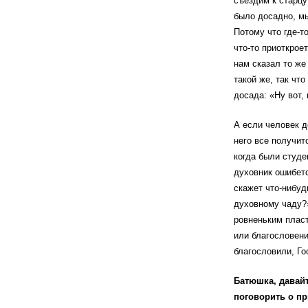
съездим к старцу 
было досадно, мы
Потому что где-т
что-то приоткроет
нам сказал то же
такой же, так чт
досада: «Ну вот, 
А если человек д
него все получит
когда были студе
духовник ошибетс
скажет что-нибуд
духовному чаду?»
ровненьким пласт
или благословени
благословили, Го
Батюшка, давайт
поговорить о пр