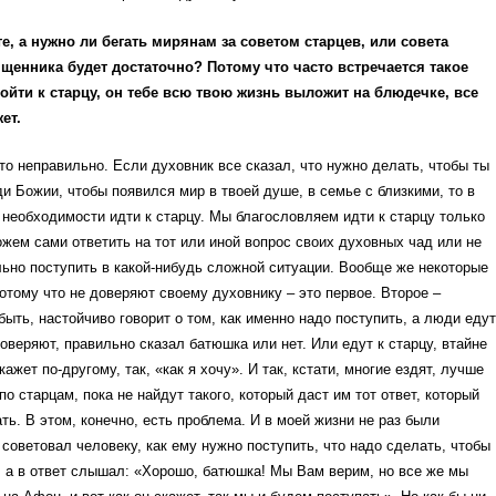
е, а нужно ли бегать мирянам за советом старцев, или совета
щенника будет достаточно? Потому что часто встречается такое
ойти к старцу, он тебе всю твою жизнь выложит на блюдечке, все
ет.
то неправильно. Если духовник все сказал, что нужно делать, чтобы ты
и Божии, чтобы появился мир в твоей душе, в семье с близкими, то в
 необходимости идти к старцу. Мы благословляем идти к старцу только
можем сами ответить на тот или иной вопрос своих духовных чад или не
льно поступить в какой-нибудь сложной ситуации. Вообще же некоторые
потому что не доверяют своему духовнику – это первое. Второе –
быть, настойчиво говорит о том, как именно надо поступить, а люди едут
роверяют, правильно сказал батюшка или нет. Или едут к старцу, втайне
кажет по-другому, так, «как я хочу». И так, кстати, многие ездят, лучше
по старцам, пока не найдут такого, который даст им тот ответ, который
ть. В этом, конечно, есть проблема. И в моей жизни не раз были
я советовал человеку, как ему нужно поступить, что надо сделать, чтобы
 а в ответ слышал: «Хорошо, батюшка! Мы Вам верим, но все же мы