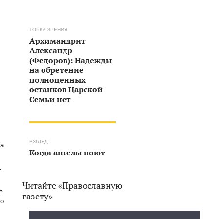
ТОЧКА ЗРЕНИЯ
Архимандрит
Александр
(Федоров): Надежды
на обретение
полноценных
останков Царской
Семьи нет
ВЗГЛЯД
да
Когда ангелы поют
.
Читайте «Православную
ь
газету»
по