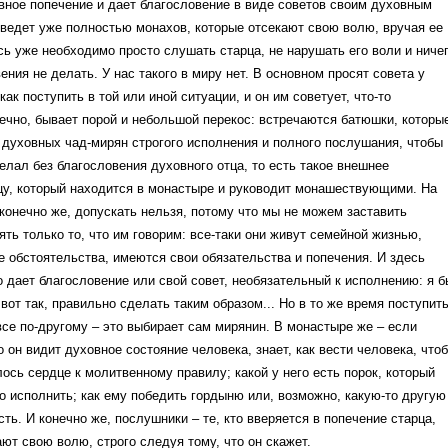
вное попечение и дает благословение в виде советов своим духовным
 ведет уже полностью монахов, которые отсекают свою волю, вручая ее
сь уже необходимо просто слушать старца, не нарушать его воли и ниче
ения не делать. У нас такого в миру нет. В основном просят совета у
как поступить в той или иной ситуации, и он им советует, что-то
ечно, бывает порой и небольшой перекос: встречаются батюшки, которы
 духовных чад-мирян строгого исполнения и полного послушания, чтобы
делал без благословения духовного отца, то есть такое внешнее
цу, который находится в монастыре и руководит монашествующими. На
 конечно же, допускать нельзя, потому что мы не можем заставить
ть только то, что им говорим: все-таки они живут семейной жизнью,
е обстоятельства, имеются свои обязательства и попечения. И здесь
 дает благословение или свой совет, необязательный к исполнению: я б
 вот так, правильно сделать таким образом... Но в то же время поступит
все по-другому – это выбирает сам мирянин. В монастыре же – если
о он видит духовное состояние человека, знает, как вести человека, что
лось сердце к молитвенному правилу; какой у него есть порок, который
о исполнить; как ему победить гордыню или, возможно, какую-то другую
ть. И конечно же, послушники – те, кто вверяется в попечение старца,
ют свою волю, строго следуя тому, что он скажет.