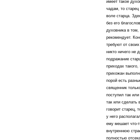
имеет такое духо
чадам, то старец
воле старца. Зде
без его благослов
духовника в том, 
рекомендует. Кон
требуют от своих
никто ничего не 
подражание стар
приходах такого,
прихожан выполня
порой есть разны
священник только
поступил так или
так или сделать 
говорит старец, т
у него располага
ему мешает что-т
внутреннюю страс
полностью отсека