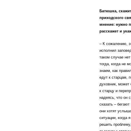
Батюшка, скажит
приходского свя
мнение: нужно п
расскажет и укаж
– К сожалению, э
исполнил заповед
таком случае нет
тогда, когда не 
знаем, как прави
едут к старцам, 
духовник, может 
к старцу и переп
надеясь, что он с
сказать – бегают 
они хотят услыша
ситуации, когда 
решить проблему,