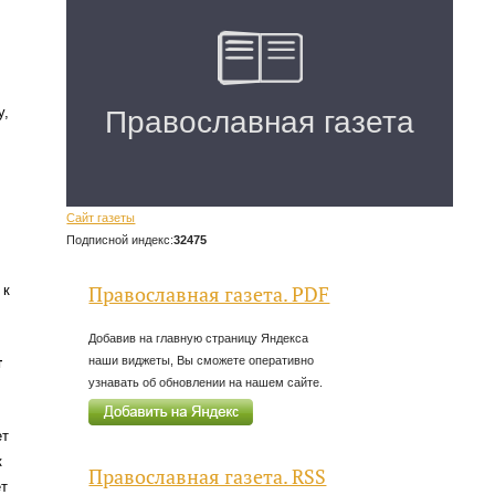
у,
Сайт газеты
Подписной индекс:
32475
 к
Православная газета. PDF
Добавив на главную страницу Яндекса
наши виджеты, Вы сможете оперативно
т
узнавать об обновлении на нашем сайте.
ет
к
Православная газета. RSS
ет