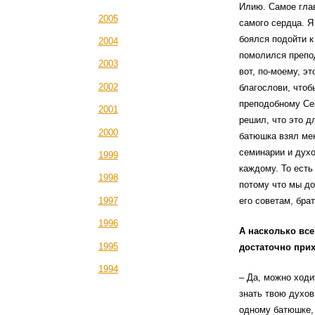
Илию. Самое глав
2005
самого сердца. Я
боялся подойти к
2004
помолился препод
2003
вот, по-моему, э
2002
благослови, чтоб
преподобному Сер
2001
решил, что это д
2000
батюшка взял мен
семинарии и духо
1999
каждому. То есть
1998
потому что мы до
его советам, бра
1997
1996
А насколько все
1995
достаточно при
1994
– Да, можно ходи
знать твою духов
одному батюшке, 