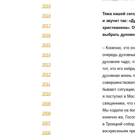
2019
Тема нашей сег
2018
и звучит так: «
2017
христианина». О
выбрать духовн
2016
2015
– Конечно, это о
очередь духовный
2014
духовное чадо, ч
2013
тот, кто его изб
2012
духовная жизнь 
совершенствовать
2011
бывают ситуации,
2010
я поступил в Мо
священники, что 
2009
Мы ходили на бог
2008
конечно же, Госп
2007
в Троицкий собор
воскресеньям пре
2006