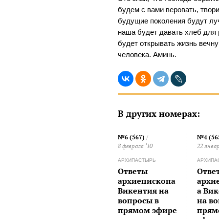
будем с вами веровать, твори
будущие поколения будут луч
наша будет давать хлеб для 
будет открывать жизнь вечну
человека. Аминь.
В других номерах:
№6 (567)
/
№4 (56
8 февраля ‘10
22 январ
АРХИПАСТЫРЬ
АРХИПА
Ответы
Отве
архиепископа
архи
Викентия на
а Ви
вопросы в
на в
прямом эфире
прям