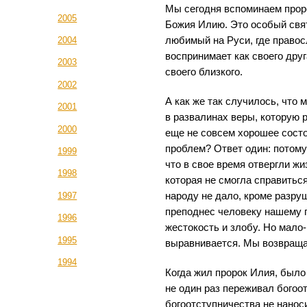
Мы сегодня вспоминаем прор
2005
Божия Илию. Это особый свят
любимый на Руси, где правос
2004
воспринимает как своего друга
2003
своего близкого.
2002
А как же так случилось, что
2001
в развалинах веры, которую 
2000
еще не совсем хорошее состо
проблем? Ответ один: потому
1999
что в свое время отвергли жиз
1998
которая не смогла справиться
народу не дало, кроме разру
1997
преподнес человеку нашему п
1996
жестокость и злобу. Но мало
1995
выравнивается. Мы возвраща
1994
Когда жил пророк Илия, было
не один раз переживал богоо
богоотступничества не нанос