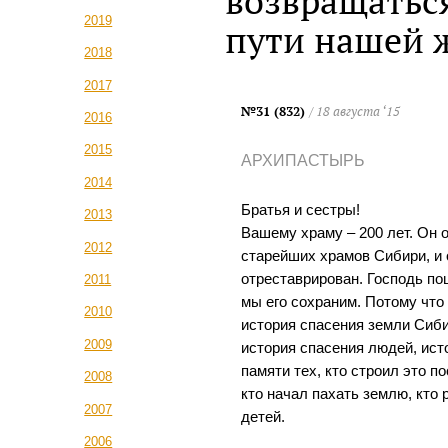
возвращатьс
2019
пути нашей 
2018
2017
№31 (832)
/ 18 августа ‘15
2016
2015
АРХИПАСТЫРЬ
2014
Братья и сестры!
2013
Вашему храму – 200 лет. Он 
2012
старейших храмов Сибири, и 
отреставрирован. Господь по
2011
мы его сохраним. Потому что 
2010
история спасения земли Сиби
2009
история спасения людей, ист
памяти тех, кто строил это п
2008
кто начал пахать землю, кто
2007
детей.
2006