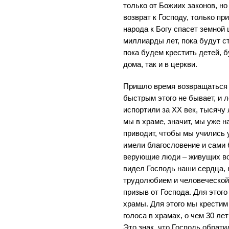
только от Божиих законов, но
возврат к Господу, только пр
народа к Богу спасет земной 
миллиарды лет, пока будут с
пока будем крестить детей, б
дома, так и в церкви.
Пришло время возвращаться 
быстрым этого не бывает, и ле
испортили за XX век, тысячу 
мы в храме, значит, мы уже н
приводит, чтобы мы учились 
имели благословение и сами 
верующие люди – живущих вок
видел Господь наши сердца,
трудолюбием и человеческой 
призыв от Господа. Для этог
храмы. Для этого мы крестим
голоса в храмах, о чем 30 ле
Это знак, что Господь обрати