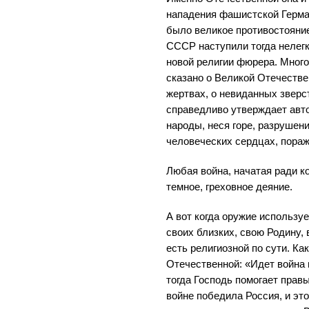
нападения фашистской Герма
было великое противостояние
СССР наступили тогда нелегк
новой религии фюрера. Много
сказано о Великой Отечестве
жертвах, о невиданных зверст
справедливо утверждает авт
народы, неся горе, разрушен
человеческих сердцах, пораж
Любая война, начатая ради к
темное, греховное деяние.
А вот когда оружие использу
своих близких, свою Родину, 
есть религиозной по сути. Ка
Отечественной: «Идет война 
тогда Господь помогает прав
войне победила Россия, и это