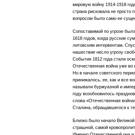
мировую войну 1914-1918 год
страна рисковала не просто п
вопросом было само ее суще
Сопоставимой по угрозе была
1618 годов, когда русские су
литовским интервентам. Спус
нашествие несло угрозу своб
События 1812 года стали осм
Отечественная война уже во 
Но в начале советского пери
принижалось, ее, как и все 
называли буржуазной и импе
году возобновилось праздно
слова «Отечественная война»
Сталина, обращавшегося к те
Близко было начало Великой
страшной, самой кровопролит
Именно Отечественной она и