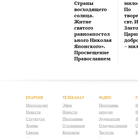
Страны
мило
восходящего
По
солнца.
твор
Житие
свт. 
святого
Злато
равноапостол
Цари
ьного Николая
добр
Японского».
– ми
Просвещение
Православием
ЕПАРХИЯ
ТЕЛЕКАНАЛ
РАДИО
Г
Митрополит
Эфир
Программа
Н
Новости
Новости
передач
Н
Структура
Программы
Аудиоархив
Ф
Храмы
О телеканале
О радиостанции
О
Святые
Контакты
Частоты
К