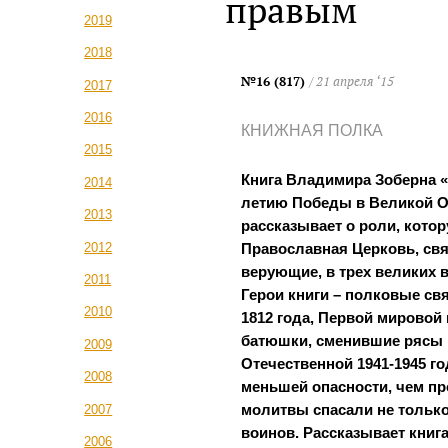
правым
2019
2018
№16 (817)
/ 21 апреля ‘15
2017
2016
КНИЖНАЯ ПОЛКА
2015
Книга Владимира Зоберна «
2014
летию Победы в Великой О
2013
рассказывает о роли, кото
2012
Православная Церковь, св
верующие, в трех великих 
2011
Герои книги – полковые с
2010
1812 года, Первой мировой 
батюшки, сменившие рясы 
2009
Отечественной 1941-1945 г
2008
меньшей опасности, чем пр
2007
молитвы спасали не только
воинов. Рассказывает книг
2006