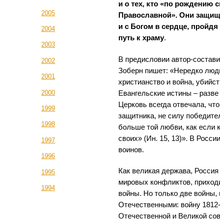
и о тех, кто «по рождению
2005
Православной». Они защищ
и с Богом в сердце, пройд
2004
путь к храму
.
2003
В предисловии автор-состав
2002
Зоберн пишет: «Нередко люд
2001
христианство и война, убийст
2000
Евангельские истины – разве
Церковь всегда отвечала, что
1999
защитника, не силу победител
1998
больше той любви, как если 
своих» (Ин. 15, 13)». В Росс
1997
воинов.
1996
Как великая держава, Россия 
1995
мировых конфликтов, приход
1994
войны. Но только две войны,
Отечественными: войну 1812-г
Отечественной и Великой со