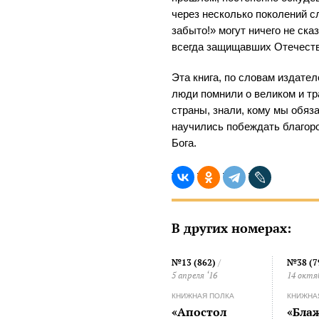
через несколько поколений сл
забыто!» могут ничего не ска
всегда защищавших Отечеств
Эта книга, по словам издате
люди помнили о великом и т
страны, знали, кому мы обяз
научились побеждать благоро
Бога.
В других номерах:
№13 (862)
/
№38 (7
5 апреля ‘16
14 октя
КНИЖНАЯ ПОЛКА
КНИЖНА
«Апостол
«Бла