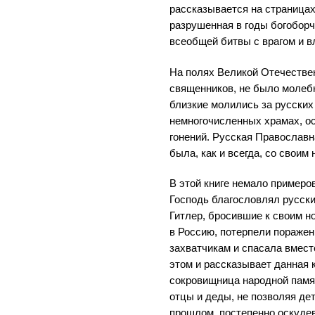
рассказывается на страницах 
разрушенная в годы богоборч
всеобщей битвы с врагом и в
На полях Великой Отечестве
священников, не было молебн
близкие молились за русских 
немногочисленных храмах, о
гонений. Русская Православн
была, как и всегда, со своим
В этой книге немало примеро
Господь благословлял русски
Гитлер, бросившие к своим н
в Россию, потерпели поражен
захватчикам и спасала вмест
этом и рассказывает данная к
сокровищница народной памя
отцы и деды, не позволяя де
прошлом, постепенно оскудев