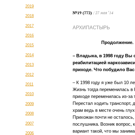
2019
№19 (772)
/ 27 мая ‘14
2018
2017
АРХИПАСТЫРЬ
2016
Продолжение. 
2015
2014
– Владыка, в 1998 году Вы 
реабилитацией наркозавис
2013
приходе. Что побудило Вас
2012
– К 1998 году я уже был 10 л
2011
Жизнь тогда переменилась в Р
2010
приходе переменилась из-за т
Перестал ходить транспорт, 
2009
храм ведь в месте очень глу
2008
Прихожан почти не осталось, 
2007
послушника. Возник вопрос, 
вариант такой, что мы заним
2006