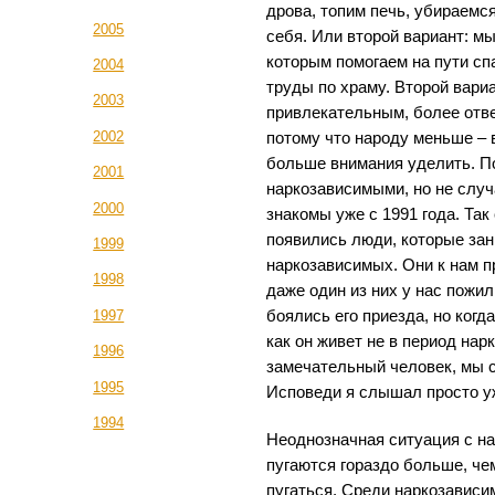
дрова, топим печь, убираемся
2005
себя. Или второй вариант: м
которым помогаем на пути сп
2004
труды по храму. Второй вари
2003
привлекательным, более от
2002
потому что народу меньше –
больше внимания уделить. П
2001
наркозависимыми, но не случ
2000
знакомы уже с 1991 года. Так
появились люди, которые за
1999
наркозависимых. Они к нам п
1998
даже один из них у нас пожи
боялись его приезда, но когд
1997
как он живет не в период нар
1996
замечательный человек, мы с
1995
Исповеди я слышал просто у
1994
Неоднозначная ситуация с н
пугаются гораздо больше, че
пугаться. Среди наркозавис