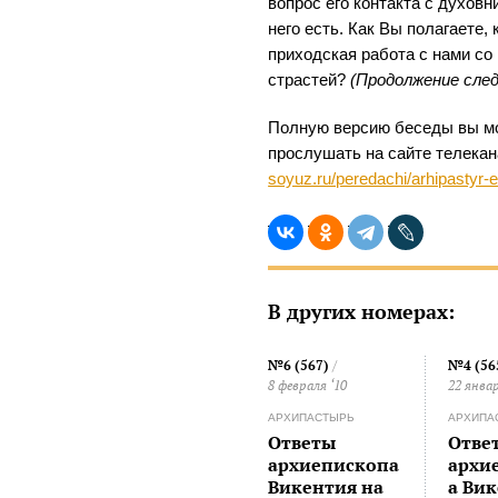
вопрос его контакта с духовн
него есть. Как Вы полагаете,
приходская работа с нами со
страстей?
(Продолжение сле
Полную версию беседы вы мо
прослушать на сайте телека
soyuz.ru/peredachi/arhipastyr-
В других номерах:
№6 (567)
/
№4 (56
8 февраля ‘10
22 январ
АРХИПАСТЫРЬ
АРХИПА
Ответы
Отве
архиепископа
архи
Викентия на
а Ви