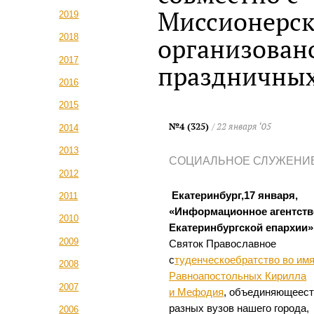
Миссионерск
2019
2018
организован
2017
праздничных
2016
2015
№4 (325)
/ 22 января ‘05
2014
2013
СОЦИАЛЬНОЕ СЛУЖЕНИ
2012
Екатеринбург,17 января,
2011
«Информационное агентств
2010
Екатеринбургской епархии»
2009
Святок Православное
с
туденческоебратство во им
2008
Равноапостольных Кирилла
2007
и Мефодия
, объединяющеест
разных вузов нашего города,
2006