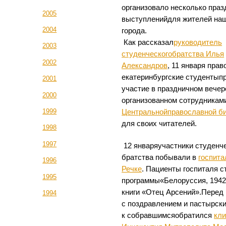
организовало несколько пра
2005
выступленийдля жителей на
2004
города.
Как рассказал
руководитель
2003
студенческогобратства Илья
2002
Александров
, 11 января пра
екатеринбургские студентып
2001
участие в праздничном вечер
2000
организованном сотрудникам
1999
Центральнойправославной б
для своих читателей.
1998
1997
12 январяучастники студенч
братства побывали в
госпита
1996
Речке
. Пациенты госпиталя с
1995
программы«Белоруссия, 1942
книги «Отец Арсений».Перед
1994
с поздравлением и пастырск
к собравшимсяобратился
кли