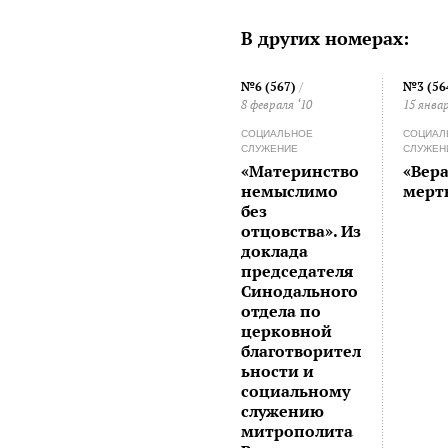
В других номерах:
№6 (567)
/
№3 (56
8 февраля ‘10
15 январ
СОЦИАЛЬНОЕ
СОЦИАЛ
СЛУЖЕНИЕ
СЛУЖЕН
«Материнство
«Вера
немыслимо
мерт
без
отцовства». Из
доклада
председателя
Синодального
отдела по
церковной
благотворител
ьности и
социальному
служению
митрополита