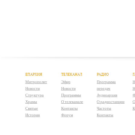
ЕПАРХИЯ
ТЕЛЕКАНАЛ
РАДИО
Г
Митрополит
Эфир
Программа
Н
Новости
Новости
передач
Н
Структура
Программы
Аудиоархив
Ф
Храмы
О телеканале
О радиостанции
О
Святые
Контакты
Частоты
К
История
Форум
Контакты