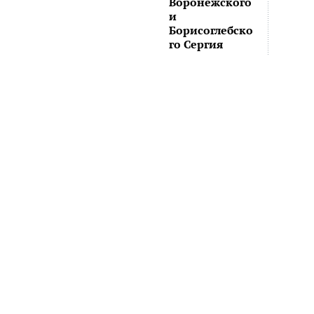
Воронежского
и
Борисоглебско
го Сергия