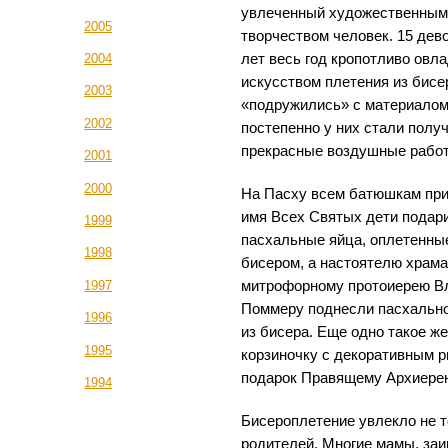
увлеченный художественны
2005
творчеством человек. 15 дев
лет весь год кропотливо овл
2004
искусством плетения из бисе
2003
«подружились» с материалом
2002
постепенно у них стали полу
прекрасные воздушные рабо
2001
2000
На Пасху всем батюшкам при
имя Всех Святых дети подар
1999
пасхальные яйца, оплетенны
1998
бисером, а настоятелю храм
митрофорному протоиерею В
1997
Поммеру поднесли пасхально
1996
из бисера. Еще одно такое ж
1995
корзиночку с декоративным р
подарок Правящему Архиере
1994
Бисероплетение увлекло не то
родителей. Многие мамы, заи