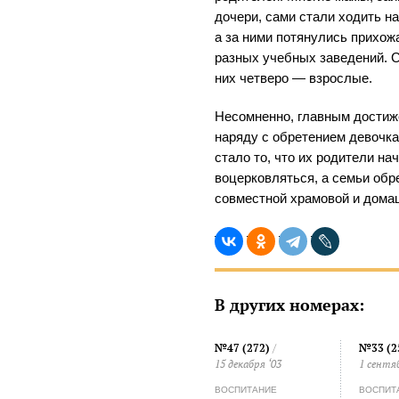
дочери, сами стали ходить н
а за ними потянулись прихо
разных учебных заведений. С
них четверо — взрослые.
Несомненно, главным достиж
наряду с обретением девочк
стало то, что их родители на
воцерковляться, а семьи обр
совместной храмовой и дома
В других номерах:
№47 (272)
/
№33 (2
15 декабря ‘03
1 сентя
ВОСПИТАНИЕ
ВОСПИТ