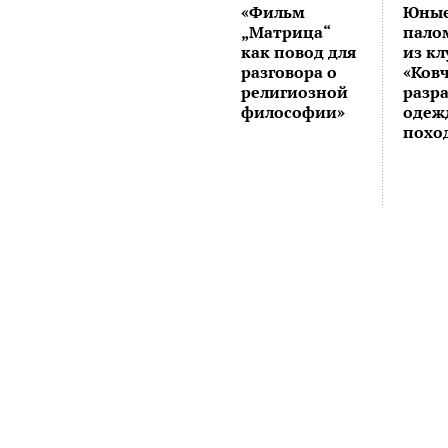
«Фильм
Юны
„Матрица“
пало
как повод для
из кл
разговора о
«Ковч
религиозной
разр
философии»
одеж
похо