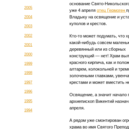
основание Свято-Никольского
2005
уже 4 апреля
отец Гермоген
п
Владыку на освящение и ус
2004
куполов и крестов.
2003
2002
Кто-то может подумать, что 
какой-нибудь совсем маленьк
2001
деревянный или из сборных
2000
конструкций — нет! Храм вы
красного кирпича, как и поло
1999
алтарем, колокольней и трем
1998
золочеными главками, увенч
крестами и может вместить н
1997
1996
Освящение, а значит начало 
1995
архиепископ Викентий назнач
апреля.
1994
А рядом уже смонтирован ог
храма во имя Святого Препо