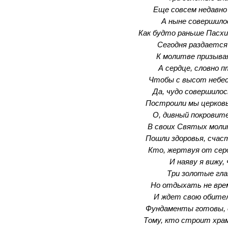
Еще совсем недавно 
А ныне совершилос
Как будто раньше Пасхи
Сегодня раздается 
К молитве призывая
А сердце, словно 
Чтобы с высот небес
Да, чудо совершилос
Построили мы церковь 
О, дивный покровит
В своих Святых моли
Пошли здоровья, счас
Кто, жертвуя от сер
И наяву я вижу, 
Три золотые гла
Но отдыхать не врем
И ждет свою обите
Фундаменты готовы, 
Тому, кто строит хра