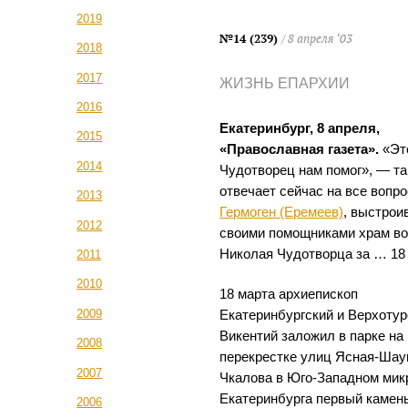
2019
№14 (239)
/ 8 апреля ‘03
2018
2017
ЖИЗНЬ ЕПАРХИИ
2016
Екатеринбург, 8 апреля,
2015
«Православная газета».
«Эт
2014
Чудотворец нам помог», — та
отвечает сейчас на все вопр
2013
Гермоген (Еремеев)
, выстрои
2012
своими помощниками храм во
Николая Чудотворца за … 18 
2011
2010
18 марта архиепископ
2009
Екатеринбургский и Верхотур
Викентий заложил в парке на
2008
перекрестке улиц Ясная-Шау
2007
Чкалова в Юго-Западном мик
Екатеринбурга первый камень
2006