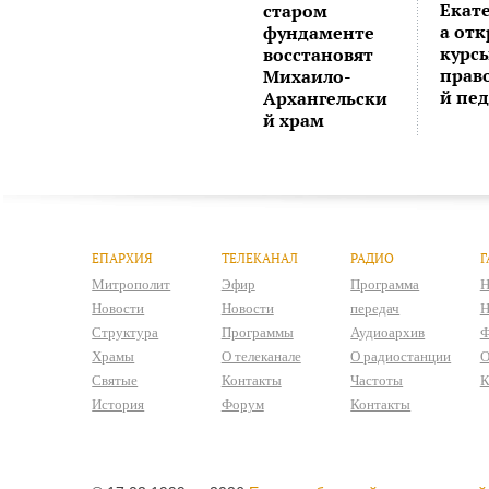
Екат
старом
а от
фундаменте
курс
восстановят
прав
Михаило-
й пе
Архангельски
й храм
ЕПАРХИЯ
ТЕЛЕКАНАЛ
РАДИО
Г
Митрополит
Эфир
Программа
Н
Новости
Новости
передач
Н
Структура
Программы
Аудиоархив
Ф
Храмы
О телеканале
О радиостанции
О
Святые
Контакты
Частоты
К
История
Форум
Контакты