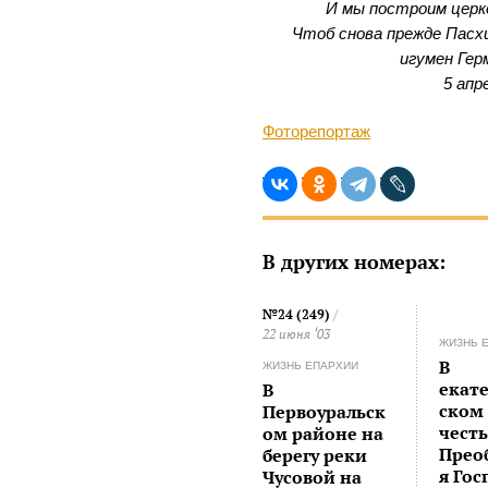
И мы построим церко
Чтоб снова прежде Пасхи
игумен Гер
5 апр
Фоторепортаж
В других номерах:
№24 (249)
/
22 июня ‘03
ЖИЗНЬ 
В
ЖИЗНЬ ЕПАРХИИ
екат
В
ском
Первоуральск
чест
ом районе на
Прео
берегу реки
я Гос
Чусовой на