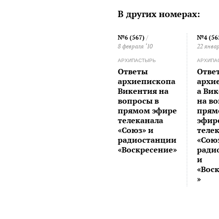
В других номерах:
№6 (567)
/
№4 (56
8 февраля ‘10
22 январ
АРХИПАСТЫРЬ
АРХИПА
Ответы
Отве
архиепископа
архи
Викентия на
а Ви
вопросы в
на в
прямом эфире
прям
телеканала
эфир
«Союз» и
теле
радиостанции
«Cою
«Воскресение»
ради
и
«Вос
»