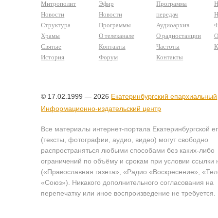
Митрополит
Эфир
Программа
Н
Новости
Новости
передач
Н
Структура
Программы
Аудиоархив
Ф
Храмы
О телеканале
О радиостанции
О
Святые
Контакты
Частоты
К
История
Форум
Контакты
© 17.02.1999 — 2026
Екатеринбургский епархиальный
Информационно-издательский центр
Все материалы интернет-портала Екатеринбургской е
(тексты, фотографии, аудио, видео) могут свободно
распространяться любыми способами без каких-либо
ограничений по объёму и срокам при условии ссылки 
(«Православная газета», «Радио «Воскресение», «Те
«Союз»). Никакого дополнительного согласования на
перепечатку или иное воспроизведение не требуется.