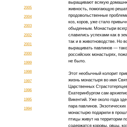
выращивают всякую домашн
2005
живность, помогающую реша
продовольственные проблем
2004
коз, коров, уже стало привыч
2003
обыденным. Монастыри всег
славились успехами как в зе
2002
так и в животноводстве. Но в
2001
выращивать павлинов — тако
2000
российских монастырях, пож
не было.
1999
1998
Этот необычный колорит при
жизнь монастыря во имя Свя
1997
Царственных Страстотерпце
1996
Екатеринбургом сам архиепи
Викентий. Уже около года зд
1995
пара павлинов. Экзотических
1994
монастырю подарили в прошло
птицы живут на территории по
содержатся коровы, овцы, ко