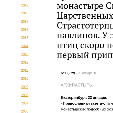
монастыре С
2019
Царственны
2018
Страстотерпц
2017
2016
павлинов. У 
2015
птиц скоро 
2014
первый прип
2013
2012
2011
№4 (229)
/ 22 января ‘03
2010
АРХИПАСТЫРЬ
2009
2008
Екатеринбург, 23 января,
2007
«Православная газета».
То 
монастырских подсобных хоз
2006