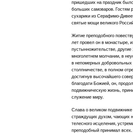
пришедших на праздник было
больших самоваров. Гостям р
сухарики из Серафимо-Дивее
святые мощи великого Россий
Житие преподобного повеству
лет провел он в монастыре, и
пустынножительстве, другие 1
многолетнем молчании, в неу
в непомерных добровольных 
столпничестве, в полном отр
достигнув высочайшего сове
благодати Божией, он, продо
подвижническую жизнь, прин
служение миру.
Слава о великом подвижнике 
страждущих духом, чающих н
телесного исцеления, устрем
преподобный принимал всех.