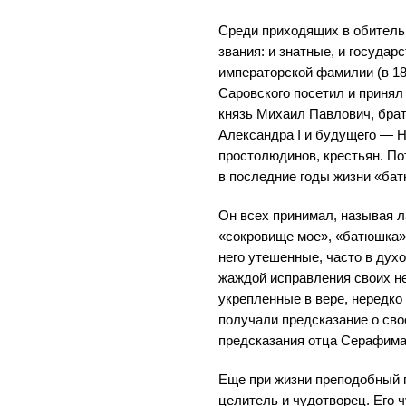
Среди приходящих в обитель
звания: и знатные, и госуда
императорской фамилии (в 1
Саровского посетил и принял
князь Михаил Павлович, брат
Александра I и будущего — Н
простолюдинов, крестьян. По
в последние годы жизни «ба
Он всех принимал, называя л
«сокровище мое», «батюшка»
него утешенные, часто в дух
жаждой исправления своих не
укрепленные в вере, нередко
получали предсказание о сво
предсказания отца Серафима
Еще при жизни преподобный 
целитель и чудотворец. Его 