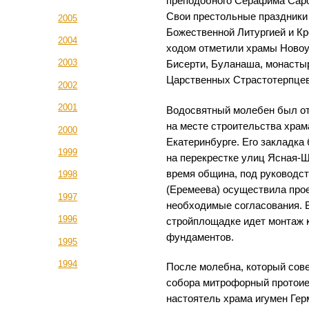
преподобного Серафима Саро
Свои престольные праздники
2005
Божественной Литургией и К
2004
ходом отметили храмы Новоу
2003
Бисерти, Буланаша, монасты
Царственных Страстотерпцев
2002
2001
Водосвятный молебен был о
на месте строительства хра
2000
Екатеринбурге. Его закладка
1999
на перекрестке улиц Ясная-
время община, под руководст
1998
(Еремеева) осуществила про
1997
необходимые согласования. 
1996
стройплощадке идет монтаж 
фундаментов.
1995
1994
После молебна, который сов
собора митрофорный протоие
настоятель храма игумен Гер