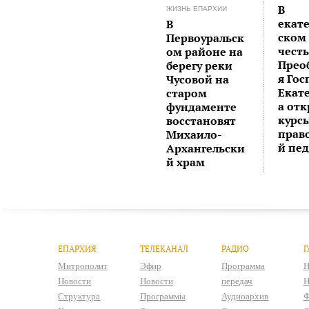
В
ЖИЗНЬ ЕПАРХИИ
екат
В
ском
Первоуральск
чест
ом районе на
Прео
берегу реки
я Гос
Чусовой на
Екат
старом
а от
фундаменте
курс
восстановят
прав
Михаило-
й пе
Архангельски
й храм
ЕПАРХИЯ
ТЕЛЕКАНАЛ
РАДИО
Г
Митрополит
Эфир
Программа
Н
Новости
Новости
передач
Н
Структура
Программы
Аудиоархив
Ф