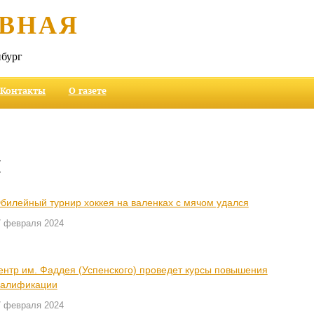
ВНАЯ
бург
Контакты
О газете
и
билейный турнир хоккея на валенках с мячом удался
7 февраля 2024
ентр им. Фаддея (Успенского) проведет курсы повышения
валификации
7 февраля 2024