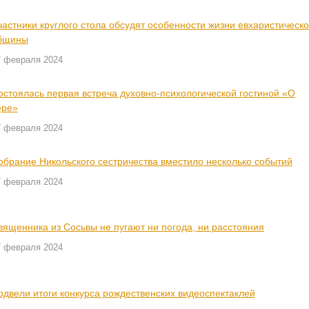
частники круглого стола обсудят особенности жизни евхаристическ
бщины
7 февраля 2024
остоялась первая встреча духовно-психологической гостиной «О
ере»
7 февраля 2024
обрание Никольского сестричества вместило несколько событий
7 февраля 2024
вященника из Сосьвы не пугают ни погода, ни расстояния
7 февраля 2024
одвели итоги конкурса рождественских видеоспектаклей