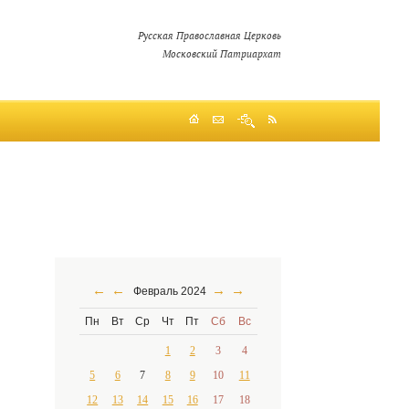
Русская Православная Церковь
Московский Патриархат
←
←
→
→
Февраль 2024
Пн
Вт
Ср
Чт
Пт
Сб
Вс
1
2
3
4
5
6
7
8
9
10
11
12
13
14
15
16
17
18