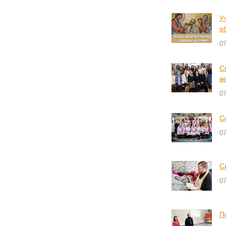
У
о
0
С
в
0
С
0
С
0
П