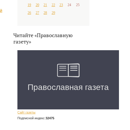
19
20
21
22
23
24
25
ой
26
27
28
29
Читайте «Православную
газету»
Сайт газеты
Подписной индекс:
32475