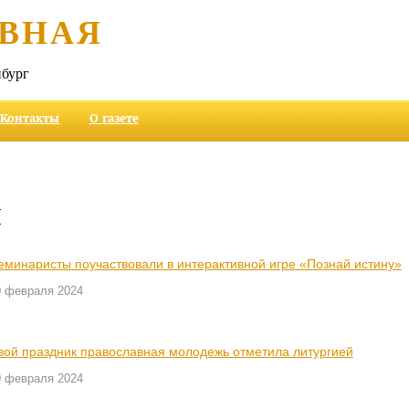
ВНАЯ
бург
Контакты
О газете
и
еминаристы поучаствовали в интерактивной игре «Познай истину»
0 февраля 2024
вой праздник православная молодежь отметила литургией
0 февраля 2024