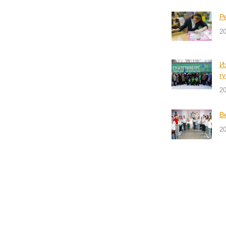
Р
2
И
г
2
В
2