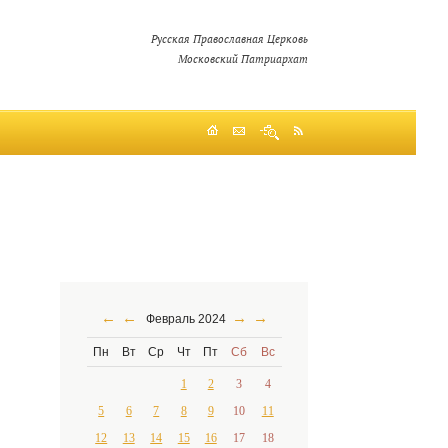
Русская Православная Церковь
Московский Патриархат
←
←
→
→
Февраль 2024
Пн
Вт
Ср
Чт
Пт
Сб
Вс
1
2
3
4
5
6
7
8
9
10
11
12
13
14
15
16
17
18