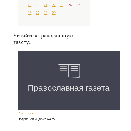
19
20
21
22
23
24
25
26
27
28
29
Читайте «Православную
газету»
Сайт газеты
Подписной индекс:
32475