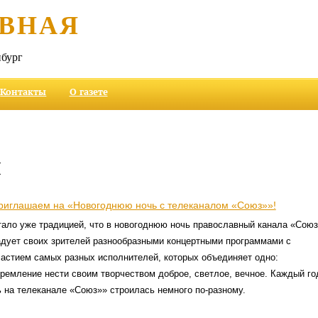
ВНАЯ
бург
Контакты
О газете
и
риглашаем на «Новогоднюю ночь с телеканалом «Союз»»!
тало уже традицией, что в новогоднюю ночь православный канала «Союз
адует своих зрителей разнообразными концертными программами с
частием самых разных исполнителей, которых объединяет одно:
тремление нести своим творчеством доброе, светлое, вечное. Каждый го
 на телеканале «Союз»» строилась немного по-разному.