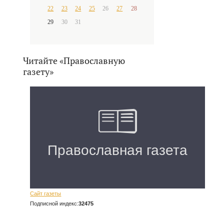
22
23
24
25
26
27
28
29
30
31
Читайте «Православную
газету»
Сайт газеты
Подписной индекс:
32475