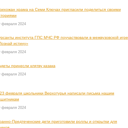
рихожан храма на Семи Ключах пригласили поделиться своими
сториями
9 февраля 2024
урсанты института ГПС МЧС РФ поучаствовали в межвузовской игре
Познай истину»
9 февраля 2024
адеты принесли клятву казака
9 февраля 2024
 23 февраля школьники Верхотурья написали письма нашим
ащитникам
9 февраля 2024
оанно-Предтеченские дети приготовили роллы и открытки для
оинов