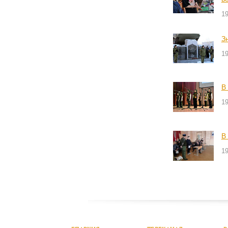
1
З
1
В
1
В
1