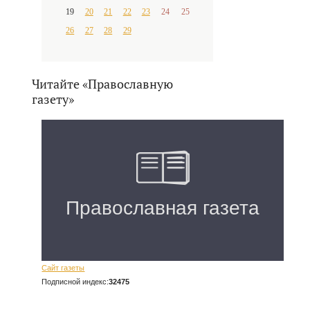
19
20
21
22
23
24
25
26
27
28
29
Читайте «Православную
газету»
Сайт газеты
Подписной индекс:
32475