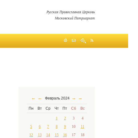
Русская Православная Церковь
Московский Патриархат
←
←
→
→
Февраль 2024
Пн
Вт
Ср
Чт
Пт
Сб
Вс
1
2
3
4
5
6
7
8
9
10
11
12
13
14
15
16
17
18