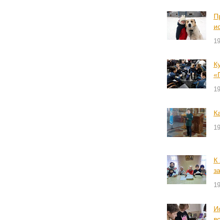
П
и
1
К
«
1
К
1
К
з
1
И
в