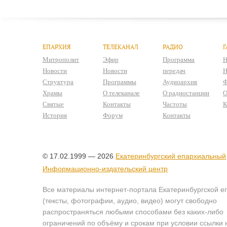
ЕПАРХИЯ
ТЕЛЕКАНАЛ
РАДИО
Г
Митрополит
Эфир
Программа
Н
Новости
Новости
передач
Н
Структура
Программы
Аудиоархив
Ф
Храмы
О телеканале
О радиостанции
О
Святые
Контакты
Частоты
К
История
Форум
Контакты
© 17.02.1999 — 2026
Екатеринбургский епархиальный
Информационно-издательский центр
Все материалы интернет-портала Екатеринбургской е
(тексты, фотографии, аудио, видео) могут свободно
распространяться любыми способами без каких-либо
ограничений по объёму и срокам при условии ссылки 