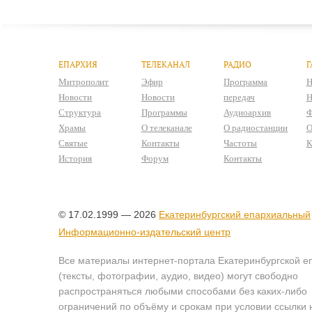
ЕПАРХИЯ
ТЕЛЕКАНАЛ
РАДИО
Г
Митрополит
Эфир
Программа
Н
Новости
Новости
передач
Н
Структура
Программы
Аудиоархив
Ф
Храмы
О телеканале
О радиостанции
О
Святые
Контакты
Частоты
К
История
Форум
Контакты
© 17.02.1999 — 2026
Екатеринбургский епархиальный
Информационно-издательский центр
Все материалы интернет-портала Екатеринбургской е
(тексты, фотографии, аудио, видео) могут свободно
распространяться любыми способами без каких-либо
ограничений по объёму и срокам при условии ссылки 