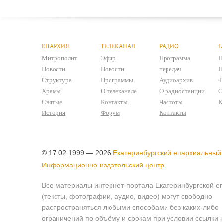
ЕПАРХИЯ
ТЕЛЕКАНАЛ
РАДИО
Г
Митрополит
Эфир
Программа
Н
Новости
Новости
передач
Н
Структура
Программы
Аудиоархив
Ф
Храмы
О телеканале
О радиостанции
О
Святые
Контакты
Частоты
К
История
Форум
Контакты
© 17.02.1999 — 2026
Екатеринбургский епархиальный
Информационно-издательский центр
Все материалы интернет-портала Екатеринбургской е
(тексты, фотографии, аудио, видео) могут свободно
распространяться любыми способами без каких-либо
ограничений по объёму и срокам при условии ссылки 