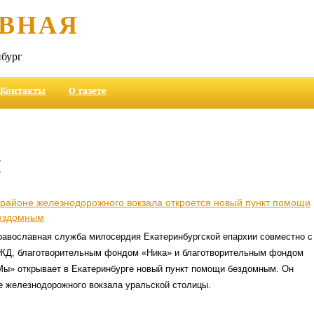
ВНАЯ
бург
Контакты
О газете
и
 районе железнодорожного вокзала откроется новый пункт помощи
ездомным
равославная служба милосердия Екатеринбургской епархии совместно с
ЖД, благотворительным фондом «Ника» и благотворительным фондом
Мы» открывает в Екатеринбурге новый пункт помощи бездомным. Он
е железнодорожного вокзала уральской столицы.