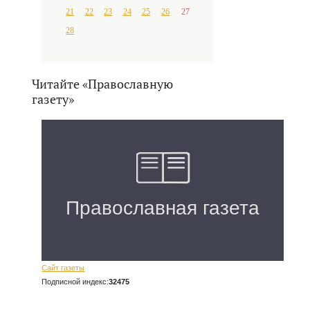
21
22
23
24
25
26
27
28
Читайте «Православную
газету»
Сайт газеты
Подписной индекс:
32475