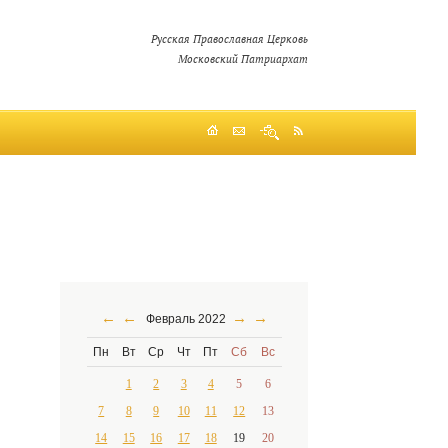
Русская Православная Церковь
Московский Патриархат
←
←
→
→
Февраль 2022
Пн
Вт
Ср
Чт
Пт
Сб
Вс
1
2
3
4
5
6
7
8
9
10
11
12
13
14
15
16
17
18
19
20