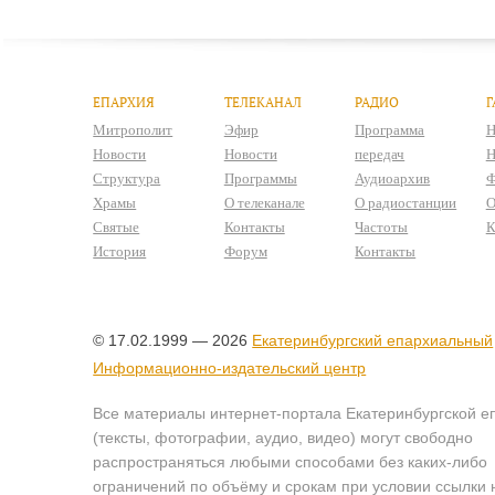
ЕПАРХИЯ
ТЕЛЕКАНАЛ
РАДИО
Г
Митрополит
Эфир
Программа
Н
Новости
Новости
передач
Н
Структура
Программы
Аудиоархив
Ф
Храмы
О телеканале
О радиостанции
О
Святые
Контакты
Частоты
К
История
Форум
Контакты
© 17.02.1999 — 2026
Екатеринбургский епархиальный
Информационно-издательский центр
Все материалы интернет-портала Екатеринбургской е
(тексты, фотографии, аудио, видео) могут свободно
распространяться любыми способами без каких-либо
ограничений по объёму и срокам при условии ссылки 